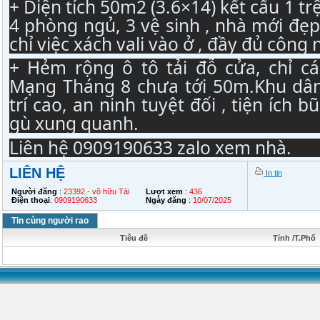
+ Diện tích 50m2 (3.6×14) kết cấu 1 trệt
4 phòng ngủ, 3 vệ sinh , nhà mới đẹp,
chỉ việc xách vali vào ở , đầy đủ công 
+ Hẻm rộng ô tô tải đỗ cửa, chỉ cá
Mạng Tháng 8 chưa tới 50m.Khu dân
trí cao, an ninh tuyệt đối , tiện ích b
gù xung quanh.
Liên hệ 0909190633 zalo xem nhà.
LIÊN HỆ
In tin
Người đăng
:
23392 - võ hữu Tài
Lượt xem
:
436
Điện thoại
:
0909190633
Ngày đăng
:
10/07/2025
Tin cùng người rao
Tiêu đề
Tỉnh /T.Phố