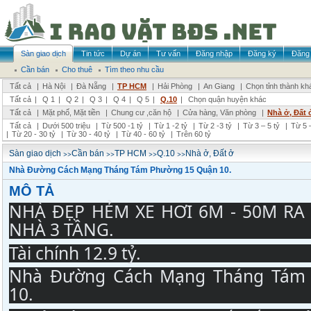
Sàn giao dịch
Tin tức
Dự án
Tư vấn
Đăng nhập
Đăng ký
Đăng 
Cần bán
Cho thuê
Tìm theo nhu cầu
Tất cả
|
Hà Nội
|
Đà Nẵng
|
TP HCM
|
Hải Phòng
|
An Giang
|
Chọn tỉnh thành kh
Tất cả
|
Q 1
|
Q 2
|
Q 3
|
Q 4
|
Q 5
|
Q.10
|
Chọn quận huyện khác
Tất cả
|
Mặt phố, Mặt tiền
|
Chung cư ,căn hộ
|
Cửa hàng, Văn phòng
|
Nhà ở, Đất 
Tất cả
|
Dưới 500 triệu
|
Từ 500 -1 tỷ
|
Từ 1 -2 tỷ
|
Từ 2 -3 tỷ
|
Từ 3 – 5 tỷ
|
Từ 5 –
|
Từ 20 - 30 tỷ
|
Từ 30 - 40 tỷ
|
Từ 40 - 60 tỷ
|
Trên 60 tỷ
>>
>>
>>
>>
Sàn giao dịch
Cần bán
TP HCM
Q.10
Nhà ở, Đất ở
Nhà Đường Cách Mạng Tháng Tám Phường 15 Quận 10.
MÔ TẢ
NHÀ ĐẸP HẺM XE HƠI 6M - 50M RA 
NHÀ 3 TẦNG.
Tài chính 1
2.9 tỷ.
Nhà Đường Cách Mạng Tháng Tám 
10.