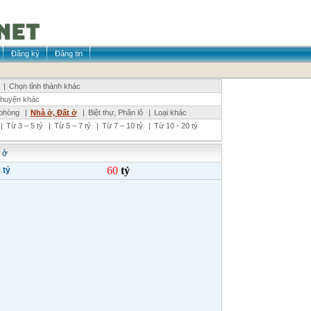
Đăng ký
Đăng tin
|
Chọn tỉnh thành khác
huyện khác
phòng
|
Nhà ở, Đất ở
|
Biệt thự, Phân lô
|
Loại khác
|
Từ 3 – 5 tỷ
|
Từ 5 – 7 tỷ
|
Từ 7 – 10 tỷ
|
Từ 10 - 20 tỷ
 ở
60
tỷ
 tỷ