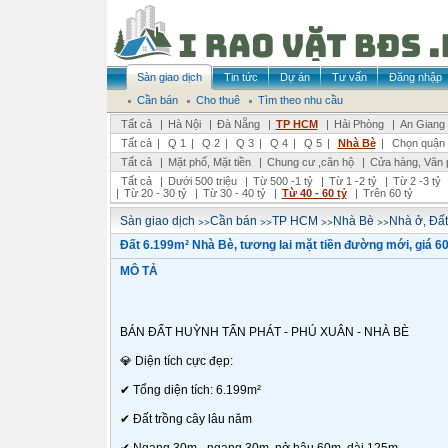
Sàn giao dịch
Tin tức
Dự án
Tư vấn
Đăng nhập
Cần bán
Cho thuê
Tìm theo nhu cầu
Tất cả
|
Hà Nội
|
Đà Nẵng
|
TP HCM
|
Hải Phòng
|
An Giang
Tất cả
|
Q 1
|
Q 2
|
Q 3
|
Q 4
|
Q 5
|
Nhà Bè
|
Chọn quận 
Tất cả
|
Mặt phố, Mặt tiền
|
Chung cư ,căn hộ
|
Cửa hàng, Văn 
Tất cả
|
Dưới 500 triệu
|
Từ 500 -1 tỷ
|
Từ 1 -2 tỷ
|
Từ 2 -3 tỷ
|
Từ 20 - 30 tỷ
|
Từ 30 - 40 tỷ
|
Từ 40 - 60 tỷ
|
Trên 60 tỷ
>>
>>
>>
>>
Sàn giao dịch
Cần bán
TP HCM
Nhà Bè
Nhà ở, Đất
Đất 6.199m² Nhà Bè, tương lai mặt tiền đường mới, giá 60
MÔ TẢ
BÁN ĐẤT HUỲNH TẤN PHÁT - PHÚ XUÂN - NHÀ BÈ
💎 Diện tích cực đẹp:
✔ Tổng diện tích: 6.199m²
✔ Đất trồng cây lâu năm