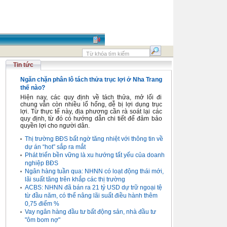
Tin tức
Ngăn chặn phân lô tách thửa trục lợi ở Nha Trang
thế nào?
Hiện nay, các quy định về tách thửa, mở lối đi
chung vẫn còn nhiều lổ hổng, dễ bị lợi dụng trục
lợi. Từ thực tế này, địa phương cần rà soát lại các
quy định, từ đó có hướng dẫn chi tiết để đảm bảo
quyền lợi cho người dân.
Thị trường BĐS bất ngờ tăng nhiệt với thông tin về
dự án “hot” sắp ra mắt
Phát triển bền vững là xu hướng tất yếu của doanh
nghiệp BĐS
Ngân hàng tuần qua: NHNN có loạt động thái mới,
lãi suất tăng trên khắp các thị trường
ACBS: NHNN đã bán ra 21 tỷ USD dự trữ ngoại tệ
từ đầu năm, có thể nâng lãi suất điều hành thêm
0,75 điểm %
Vay ngân hàng đầu tư bất động sản, nhà đầu tư
"ôm bom nợ"