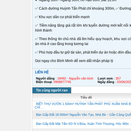
✔ Ngang 30m - ngang 30m, nở hậu 60m ,dài 125m
✅ Cách đường Huỳnh Tấn Phát chỉ khoảng 300m, ✅ Đường 
✅ Khu vực dân cư phát triển mạnh
✅ Tiềm năng tăng giá rất lớn khi tuyến đường mới kết nố
hình thành
✅ Theo thông tin chủ nhà đã tìm hiểu quy hoạch, khu vực c
án nhà ở cao tầng trong tương lai
✅ Phù hợp đầu tư giữ tài sản, phát triển dự án hoặc đón đầ
Gọi ngay cho Bình Minh để xem đất nhận pháp lý
LIÊN HỆ
Người đăng
:
18492 - Nguyễn văn bình
Lượt xem
:
357
Điện thoại
:
0908877745
Ngày đăng
:
03/06/20
Tin cùng người rao
Tiêu đề
BIỆT THỰ VƯỜN 1.500m² HUỲNH TẤN PHÁT PHÚ XUÂN NHÀ B
CHỈ ...
Bán Gấp Đất 18.000m² Nguyễn Văn Tạo, Nhà Bè – Gần Cảng Quốc
Bán Gấp Đất Mặt Tiền KD N.V.Bứa, Xuân Thới Thượng, Hóc Môn ..