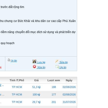
trước đất rộng 6m
i khu chung cư Đức Khải và khu dân cư cao cấp Phú Xuân
ó tiềm năng chuyển đổi mục đích sử dụng và phát triển dự
u quy hoạch
In tin
Lưu lại
Sửa tin
Xóa tin
Up tin
26
Tỉnh /T.Phố
Giá
Lượt xem
Ngày
È –
TP HCM
51,3
tỷ
188
02/08/2026
 ...
TP HCM
100
tỷ
177
02/08/2026
.
TP HCM
29,7
tỷ
201
31/07/2026