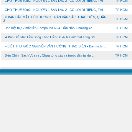
CHO THUÊ 60m2 , NGUYÊN 1 SÀN LẦU 2 , CÓ LỐI DI RIÊNG, TẠI ...
TP HCM
CHO THUÊ 60m2 , NGUYÊN 1 SÀN LẦU 2 , CÓ LỐI DI RIÊNG, TẠI ...
TP HCM
®️ BÁN ĐẤT MẶT TIỀN ĐƯỜNG TRẦN VĂN SẮC, THẢO ĐIỀN, QUẬN
TP HCM
2
Bán biệt thự 2 mặt tiền Compound 6G4 Trần Não, Phường An ...
TP HCM
🔥Bán Đất Mặt Tiền Sông Thảo Điền DT🔥 600m2 mặt sông SG, ...
TP HCM
– BIỆT THỰ GÓC NGUYỄN VĂN HƯỞNG, THẢO ĐIỀN ▪️ Diện tích: ...
TP HCM
Siêu Chính Sách Vừa ra : Chưa từng xảy ra trước đây tại dự ...
TP HCM