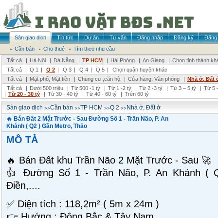
Sàn giao dịch
Tin tức
Dự án
Tư vấn
Đăng nhập
Đăng ký
Đăng 
Cần bán
Cho thuê
Tìm theo nhu cầu
Tất cả
|
Hà Nội
|
Đà Nẵng
|
TP HCM
|
Hải Phòng
|
An Giang
|
Chọn tỉnh thành kh
Tất cả
|
Q 1
|
Q 2
|
Q 3
|
Q 4
|
Q 5
|
Chọn quận huyện khác
Tất cả
|
Mặt phố, Mặt tiền
|
Chung cư ,căn hộ
|
Cửa hàng, Văn phòng
|
Nhà ở, Đất 
Tất cả
|
Dưới 500 triệu
|
Từ 500 -1 tỷ
|
Từ 1 -2 tỷ
|
Từ 2 -3 tỷ
|
Từ 3 – 5 tỷ
|
Từ 5 –
|
Từ 20 - 30 tỷ
|
Từ 30 - 40 tỷ
|
Từ 40 - 60 tỷ
|
Trên 60 tỷ
>>
>>
>>
>>
Sàn giao dịch
Cần bán
TP HCM
Q 2
Nhà ở, Đất ở
🔥 Bán Đất 2 Mặt Trước - Sau Đường Số 1 - Trần Não, P. An
Khánh ( Q2 ) Gần Metro, Thảo
MÔ TẢ
🔥 Bán Đất khu Trần Não 2 Mặt Trước - Sau 🚀
👍 Đường Số 1 - Trần Não, P. An Khánh ( 
Điền,....
✅ Diện tích : 118,2m² ( 5m x 24m )
👉 Hướng : Đông Bắc & Tây Nam