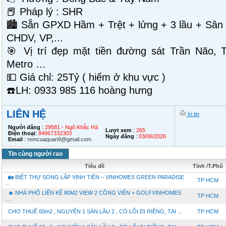
📕 Pháp lý : SHR
🏙 Sẵn GPXD Hầm + Trệt + lửng + 3 lầu + Sân 
CHDV, VP,...
🎯 Vị trí đẹp mặt tiền đường sát Trần Não, 
Metro …
💵 Giá chỉ: 25Tỷ ( hiếm ở khu vực )
☎️LH: 0933 985 116 hoàng hưng
LIÊN HỆ
In tin
Người đăng
:
29581 - Ngô Khắc Hà
Lượt xem
:
265
Điện thoại
:
84967332303
Ngày đăng
:
03/06/2026
Email
:
remcuaquan9@gmail.com
Tin cùng người rao
Tiêu đề
Tỉnh /T.Phố
🏡 BIỆT THỰ SONG LẬP VỊNH TIÊN – VINHOMES GREEN PARADISE
TP HCM
...
🔥 NHÀ PHỐ LIỀN KỀ 80M2 VIEW 2 CÔNG VIÊN + GOLFVINHOMES
TP HCM
...
CHO THUÊ 60m2 , NGUYÊN 1 SÀN LẦU 2 , CÓ LỐI DI RIÊNG, TẠI ...
TP HCM