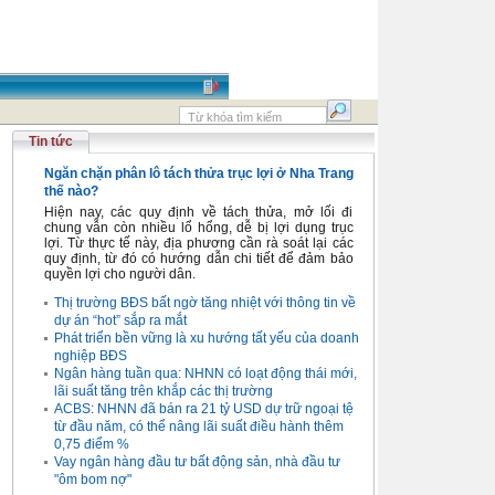
Tin tức
Ngăn chặn phân lô tách thửa trục lợi ở Nha Trang
thế nào?
Hiện nay, các quy định về tách thửa, mở lối đi
chung vẫn còn nhiều lổ hổng, dễ bị lợi dụng trục
lợi. Từ thực tế này, địa phương cần rà soát lại các
quy định, từ đó có hướng dẫn chi tiết để đảm bảo
quyền lợi cho người dân.
Thị trường BĐS bất ngờ tăng nhiệt với thông tin về
dự án “hot” sắp ra mắt
Phát triển bền vững là xu hướng tất yếu của doanh
nghiệp BĐS
Ngân hàng tuần qua: NHNN có loạt động thái mới,
lãi suất tăng trên khắp các thị trường
ACBS: NHNN đã bán ra 21 tỷ USD dự trữ ngoại tệ
từ đầu năm, có thể nâng lãi suất điều hành thêm
0,75 điểm %
Vay ngân hàng đầu tư bất động sản, nhà đầu tư
"ôm bom nợ"