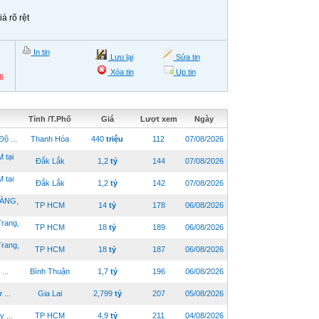
á rõ rệt
In tin
Lưu lại
Sửa tin
Xóa tin
Up tin
6
Tỉnh /T.Phố
Giá
Lượt xem
Ngày
ộ ...
Thanh Hóa
440
triệu
112
07/08/2026
 tại
Đắk Lắk
1,2
tỷ
144
07/08/2026
 tại
Đắk Lắk
1,2
tỷ
142
07/08/2026
ÀNG,
TP HCM
14
tỷ
178
06/08/2026
rang,
TP HCM
18
tỷ
189
06/08/2026
rang,
TP HCM
18
tỷ
187
06/08/2026
...
Bình Thuận
1,7
tỷ
196
06/08/2026
...
Gia Lai
2,799
tỷ
207
05/08/2026
 ...
TP HCM
4,9
tỷ
211
04/08/2026