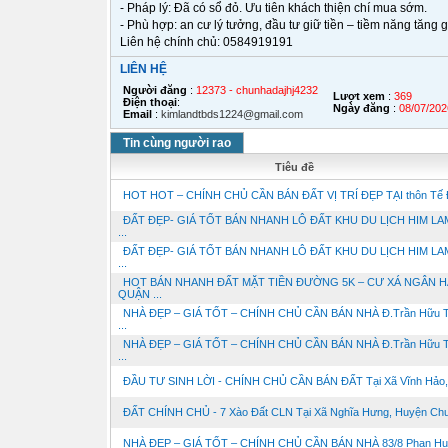
- Pháp lý: Đã có sổ đỏ. Ưu tiên khách thiện chí mua sớm.
- Phù hợp: an cư lý tưởng, đầu tư giữ tiền – tiềm năng tăng gi
Liên hệ chính chủ: 0584919191
LIÊN HỆ
Người đăng
:
12373 - chunhadajhj4232
Lượt xem
:
369
Điện thoại
:
Ngày đăng
:
08/07/202
Email
:
kimlandtbds1224@gmail.com
Tin cùng người rao
Tiêu đề
HOT HOT – CHÍNH CHỦ CẦN BÁN ĐẤT VỊ TRÍ ĐẸP TẠI thôn Tế Đ
ĐẤT ĐẸP- GIÁ TỐT BÁN NHANH LÔ ĐẤT KHU DU LỊCH HIM LAM
...
ĐẤT ĐẸP- GIÁ TỐT BÁN NHANH LÔ ĐẤT KHU DU LỊCH HIM LAM
...
HOT BÁN NHANH ĐẤT MẶT TIỀN ĐƯỜNG 5K – CƯ XÁ NGÂN H
QUẬN ...
NHÀ ĐẸP – GIÁ TỐT – CHÍNH CHỦ CẦN BÁN NHÀ Đ.Trần Hữu T
...
NHÀ ĐẸP – GIÁ TỐT – CHÍNH CHỦ CẦN BÁN NHÀ Đ.Trần Hữu T
...
ĐẦU TƯ SINH LỜI - CHÍNH CHỦ CẦN BÁN ĐẤT Tại Xã Vĩnh Hảo, 
ĐẤT CHÍNH CHỦ - 7 Xào Đất CLN Tại Xã Nghĩa Hưng, Huyện Chư 
NHÀ ĐẸP – GIÁ TỐT – CHÍNH CHỦ CẦN BÁN NHÀ 83/8 Phan Huy