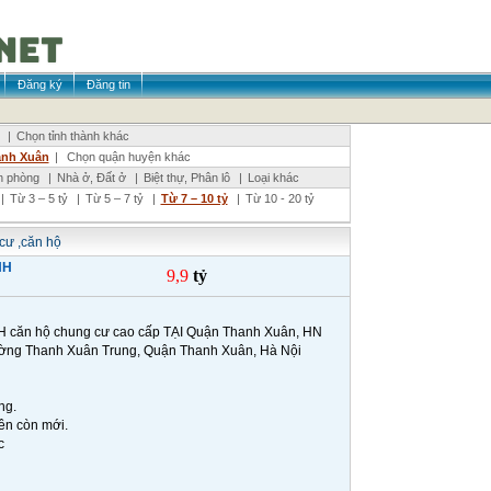
Đăng ký
Đăng tin
|
Chọn tỉnh thành khác
nh Xuân
|
Chọn quận huyện khác
n phòng
|
Nhà ở, Đất ở
|
Biệt thự, Phân lô
|
Loại khác
|
Từ 3 – 5 tỷ
|
Từ 5 – 7 tỷ
|
Từ 7 – 10 tỷ
|
Từ 10 - 20 tỷ
cư ,căn hộ
NH
9,9
tỷ
ăn hộ chung cư cao cấp TẠI Quận Thanh Xuân, HN
ường Thanh Xuân Trung, Quận Thanh Xuân, Hà Nội
ng.
nên còn mới.
c