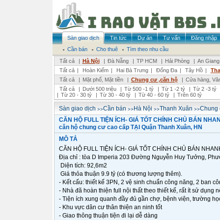
Sàn giao dịch
Tin tức
Dự án
Tư vấn
Đăng nhập
Cần bán
Cho thuê
Tìm theo nhu cầu
Tất cả
|
Hà Nội
|
Đà Nẵng
|
TP HCM
|
Hải Phòng
|
An Giang
Tất cả
|
Hoàn Kiếm
|
Hai Bà Trưng
|
Đống Đa
|
Tây Hồ
|
Tha
Tất cả
|
Mặt phố, Mặt tiền
|
Chung cư ,căn hộ
|
Cửa hàng, Vă
Tất cả
|
Dưới 500 triệu
|
Từ 500 -1 tỷ
|
Từ 1 -2 tỷ
|
Từ 2 -3 tỷ
|
Từ 20 - 30 tỷ
|
Từ 30 - 40 tỷ
|
Từ 40 - 60 tỷ
|
Trên 60 tỷ
>>
>>
>>
>>
Sàn giao dịch
Cần bán
Hà Nội
Thanh Xuân
Chung 
CĂN HỘ FULL TIỆN ÍCH- GIÁ TỐT CHÍNH CHỦ BÁN NHA
căn hộ chung cư cao cấp TẠI Quận Thanh Xuân, HN
MÔ TẢ
CĂN HỘ FULL TIỆN ÍCH- GIÁ TỐT CHÍNH CHỦ BÁN NHANH c
Địa chỉ : tòa D Imperia 203 Đường Nguyễn Huy Tưởng, Ph
Diện tích: 92,6m2
Giá thỏa thuận 9.9 tỷ (có thương lượng thêm).
- Kết cấu: thiết kế 3PN, 2 vệ sinh chuẩn công năng, 2 ban cô
- Nhà đã hoàn thiện full nội thất theo thiết kế, rất ít sử dụng 
- Tiện ích xung quanh đầy đủ gần chợ, bệnh viện, trường họ
- Khu vực dân cư thân thiện an ninh tốt
- Giao thông thuận tiện đi lại dễ dàng