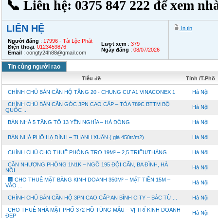
📞 Liên hệ: 0375 847 222 để xem nhà 
LIÊN HỆ
In tin
Người đăng
:
17996 - Tài Lộc Phát
Lượt xem
:
379
Điện thoại
:
0123459876
Ngày đăng
:
08/07/2026
Email
:
congty24h88@gmail.com
Tin cùng người rao
Tiêu đề
Tỉnh /T.Phố
CHÍNH CHỦ BÁN CĂN HỘ TẦNG 20 - CHUNG CƯ A1 VINACONEX 1
Hà Nội
CHÍNH CHỦ BÁN CĂN GÓC 3PN CAO CẤP – TÒA 789C BTTM BỘ
Hà Nội
QUỐC ...
BÁN NHÀ 5 TẦNG TỔ 13 YÊN NGHĨA – HÀ ĐÔNG
Hà Nội
BÁN NHÀ PHỐ HẠ ĐÌNH – THANH XUÂN ( giá 450tr/m2)
Hà Nội
CHÍNH CHỦ CHO THUÊ PHÒNG TRỌ 19M² – 2,5 TRIỆU/THÁNG
Hà Nội
CẦN NHƯỢNG PHÒNG 1N1K – NGÕ 195 ĐỘI CẤN, BA ĐÌNH, HÀ
Hà Nội
NỘI
🏢 CHO THUÊ MẶT BẰNG KINH DOANH 350M² – MẶT TIỀN 15M –
Hà Nội
VÀO ...
CHÍNH CHỦ BÁN CĂN HỘ 3PN CAO CẤP AN BÌNH CITY – BẮC TỪ ...
Hà Nội
CHO THUÊ NHÀ MẶT PHỐ 372 HỒ TÙNG MẬU – VỊ TRÍ KINH DOANH
Hà Nội
ĐẸP