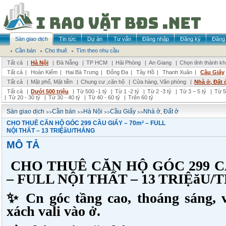
Sàn giao dịch
Tin tức
Dự án
Tư vấn
Đăng nhập
Đăng ký
Đăng 
Cần bán
Cho thuê
Tìm theo nhu cầu
Tất cả
|
Hà Nội
|
Đà Nẵng
|
TP HCM
|
Hải Phòng
|
An Giang
|
Chọn tỉnh thành k
Tất cả
|
Hoàn Kiếm
|
Hai Bà Trưng
|
Đống Đa
|
Tây Hồ
|
Thanh Xuân
|
Cầu Giấy
Tất cả
|
Mặt phố, Mặt tiền
|
Chung cư ,căn hộ
|
Cửa hàng, Văn phòng
|
Nhà ở, Đất 
Tất cả
|
Dưới 500 triệu
|
Từ 500 -1 tỷ
|
Từ 1 -2 tỷ
|
Từ 2 -3 tỷ
|
Từ 3 – 5 tỷ
|
Từ 5
|
Từ 20 - 30 tỷ
|
Từ 30 - 40 tỷ
|
Từ 40 - 60 tỷ
|
Trên 60 tỷ
>>
>>
>>
>>
Sàn giao dịch
Cần bán
Hà Nội
Cầu Giấy
Nhà ở, Đất ở
CHO THUÊ CĂN HỘ GÓC 299 CẦU GIẤY – 70m² – FULL
NỘI THẤT – 13 TRIỆăU/THÁNG
MÔ TẢ
CHO THUÊ CĂN HỘ GÓC 299 CẦ
– FULL NỘI THẤT – 13 TRIỆăU
✨ Cn góc tầng cao, thoáng sáng, v
xách vali vào ở.