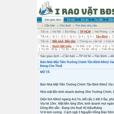
Sàn giao dịch
Tin tức
Dự án
Tư vấn
Đăn
Cần bán
Cho thuê
Tìm theo nhu cầu
Tất cả
|
Hà Nội
|
Đà Nẵng
|
TP HCM
|
Hải Phòng
|
A
Tất cả
|
Q 1
|
Q 2
|
Q 3
|
Q 4
|
Q 5
|
Tân Bình
|
C
Tất cả
|
Mặt phố, Mặt tiền
|
Chung cư ,căn hộ
|
Cửa h
Tất cả
|
Dưới 500 triệu
|
Từ 500 -1 tỷ
|
Từ 1 -2 tỷ
|
Từ
|
Từ 20 - 30 tỷ
|
Từ 30 - 40 tỷ
|
Từ 40 - 60 tỷ
|
Trên 60 t
>>
>>
>>
>>
Sàn giao dịch
Cần bán
TP HCM
Tân Bình
Mặ
Bán Nhà Mặt Tiền Trường Chinh Tân Bình 69m2 Vỉa
Đang Cho Thuê
MÔ TẢ
Bán Nhà Mặt Tiền Trường Chinh Tân Bình 69
Nhà mặt tiền kinh doanh đường 35m Trường Chinh, 
Diện tích 69m2 ngang 4x17m, kết cấu 1 trệt 3 lầu, ph
Vỉa hè 10m : Mặt tiền rộng 35m, kinh doanh mọi ngà
Dòng tiền sẵn : Đang cho thuê 40 triệu/tháng
Vị trí kim cương : Cách ngã 3 Nguyễn Hồng Đào 50m, 