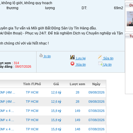
 không lộ giới, không quy hoạch
D
ương lượng DT: 69m2
uyên gia Tư vấn và Môi giới Bất Động Sản Uy Tín Hàng đầu.
/ Điện thoại) - Phục vụ 24/7. Để trải nghiệm Dịch vụ Chuyên nghiệp và Tận
T
 chóng chỉ với vài Nốt nhạc !
In tin
Lưu lại
Sửa tin
ợt xem
:
314
Xóa tin
Up tin
ày đăng
:
08/07/2026
Tỉnh /T.Phố
Giá
Lượt xem
Ngày
M² (4M ...
TP HCM
12,6
tỷ
28
09/08/2026
M² (4M ...
TP HCM
12,6
tỷ
28
09/08/2026
² x 4 ...
TP HCM
15,8
tỷ
149
07/08/2026
² x 4 ...
TP HCM
15,8
tỷ
149
07/08/2026
² x 4 ...
TP HCM
15,8
tỷ
148
07/08/2026