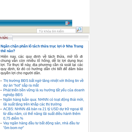
n tức
Ngăn chặn phân lô tách thửa trục lợi ở Nha Trang
thế nào?
Hiện nay, các quy định về tách thửa, mở lối đi
chung vẫn còn nhiều lổ hổng, dễ bị lợi dụng trục
lợi. Từ thực tế này, địa phương cần rà soát lại các
quy định, từ đó có hướng dẫn chi tiết để đảm bảo
quyền lợi cho người dân.
Thị trường BĐS bất ngờ tăng nhiệt với thông tin về
dự án “hot” sắp ra mắt
Phát triển bền vững là xu hướng tất yếu của doanh
nghiệp BĐS
Ngân hàng tuần qua: NHNN có loạt động thái mới,
lãi suất tăng trên khắp các thị trường
ACBS: NHNN đã bán ra 21 tỷ USD dự trữ ngoại tệ
từ đầu năm, có thể nâng lãi suất điều hành thêm
0,75 điểm %
Vay ngân hàng đầu tư bất động sản, nhà đầu tư
"ôm bom nợ"