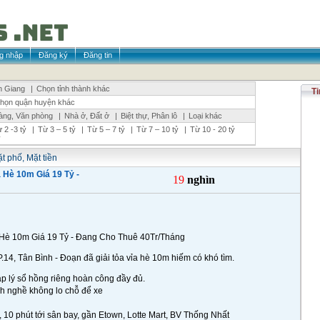
g nhập
Đăng ký
Đăng tin
n Giang
|
Chọn tỉnh thành khác
Ti
họn quận huyện khác
àng, Văn phòng
|
Nhà ở, Đất ở
|
Biệt thự, Phân lô
|
Loại khác
 2 -3 tỷ
|
Từ 3 – 5 tỷ
|
Từ 5 – 7 tỷ
|
Từ 7 – 10 tỷ
|
Từ 10 - 20 tỷ
ỷ
t phố, Mặt tiền
 Hè 10m Giá 19 Tỷ -
19
nghìn
m2 Vỉa Hè 10m Giá 19 Tỷ - Đang Cho Thuê 40Tr/Tháng
P.14, Tân Bình - Đoạn đã giải tỏa vỉa hè 10m hiếm có khó tìm.
áp lý sổ hồng riêng hoàn công đầy đủ.
nh nghề không lo chỗ để xe
10 phút tới sân bay, gần Etown, Lotte Mart, BV Thống Nhất