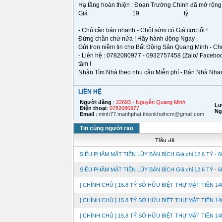
Hạ tầng hoàn thiện : Đoạn Trường Chinh đã mở rộng,
Giá 19 tỷ th
- Chủ cần bán nhanh - Chốt sớm có Giá cực tốt !
Đừng chần chừ nữa ! Hãy hành động Ngay .
Gửi trọn niềm tin cho Bất Động Sản Quang Minh - Ch
- Liên hệ : 0782080977 - 0932757458 (Zalo/ Facebook
tâm !
Nhận Tìm Nhà theo nhu cầu Miễn phí - Bán Nhà Nhanh
LIÊN HỆ
Người đăng
:
22693 - Nguyễn Quang Minh
Lư
Điện thoại
:
0782080977
Ng
Email
:
minh77.manhphat.thienkhoihcm@gmail.com
Tin cùng người rao
Tiêu đề
SIÊU PHẨM MẶT TIỀN LŨY BÁN BÍCH Giá chỉ 12.6 TỶ - 60
SIÊU PHẨM MẶT TIỀN LŨY BÁN BÍCH Giá chỉ 12.6 TỶ - 60
[ CHÍNH CHỦ ] 15.8 TỶ SỞ HỮU BIỆT THỰ MẶT TIỀN 140M
[ CHÍNH CHỦ ] 15.8 TỶ SỞ HỮU BIỆT THỰ MẶT TIỀN 140M
[ CHÍNH CHỦ ] 15.8 TỶ SỞ HỮU BIỆT THỰ MẶT TIỀN 140M