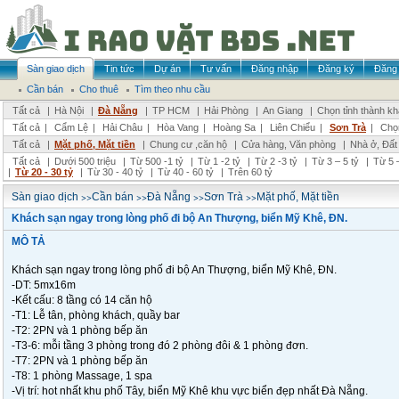
Sàn giao dịch
Tin tức
Dự án
Tư vấn
Đăng nhập
Đăng ký
Đăng 
Cần bán
Cho thuê
Tìm theo nhu cầu
Tất cả
|
Hà Nội
|
Đà Nẵng
|
TP HCM
|
Hải Phòng
|
An Giang
|
Chọn tỉnh thành k
Tất cả
|
Cẩm Lệ
|
Hải Châu
|
Hòa Vang
|
Hoàng Sa
|
Liên Chiểu
|
Sơn Trà
|
Chọ
Tất cả
|
Mặt phố, Mặt tiền
|
Chung cư ,căn hộ
|
Cửa hàng, Văn phòng
|
Nhà ở, Đất
Tất cả
|
Dưới 500 triệu
|
Từ 500 -1 tỷ
|
Từ 1 -2 tỷ
|
Từ 2 -3 tỷ
|
Từ 3 – 5 tỷ
|
Từ 5 –
|
Từ 20 - 30 tỷ
|
Từ 30 - 40 tỷ
|
Từ 40 - 60 tỷ
|
Trên 60 tỷ
>>
>>
>>
>>
Sàn giao dịch
Cần bán
Đà Nẵng
Sơn Trà
Mặt phố, Mặt tiền
Khách sạn ngay trong lòng phố đi bộ An Thượng, biển Mỹ Khê, ĐN.
MÔ TẢ
Khách sạn ngay trong lòng phố đi bộ An Thượng, biển Mỹ Khê, ĐN.
-DT: 5mx16m
-Kết cấu: 8 tầng có 14 căn hộ
-T1: Lễ tân, phòng khách, quầy bar
-T2: 2PN và 1 phòng bếp ăn
-T3-6: mỗi tầng 3 phòng trong đó 2 phòng đôi & 1 phòng đơn.
-T7: 2PN và 1 phòng bếp ăn
-T8: 1 phòng Massage, 1 spa
-Vị trí: hot nhất khu phố Tây, biển Mỹ Khê khu vực biển đẹp nhất Đà Nẵng.