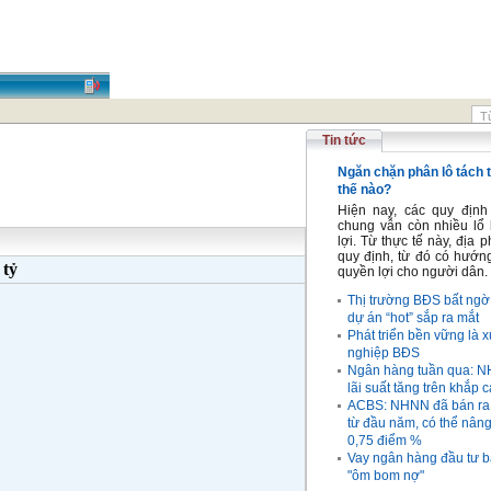
Tin tức
Ngăn chặn phân lô tách t
thế nào?
Hiện nay, các quy định 
chung vẫn còn nhiều lổ h
lợi. Từ thực tế này, địa 
quy định, từ đó có hướng
0
tỷ
quyền lợi cho người dân.
Thị trường BĐS bất ngờ 
dự án “hot” sắp ra mắt
Phát triển bền vững là 
nghiệp BĐS
Ngân hàng tuần qua: NH
lãi suất tăng trên khắp c
ACBS: NHNN đã bán ra 2
từ đầu năm, có thể nâng
0,75 điểm %
Vay ngân hàng đầu tư b
"ôm bom nợ"