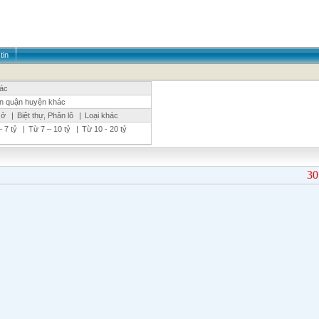
tin
hác
n quận huyện khác
 ở
|
Biệt thự, Phân lô
|
Loại khác
 7 tỷ
|
Từ 7 – 10 tỷ
|
Từ 10 - 20 tỷ
3