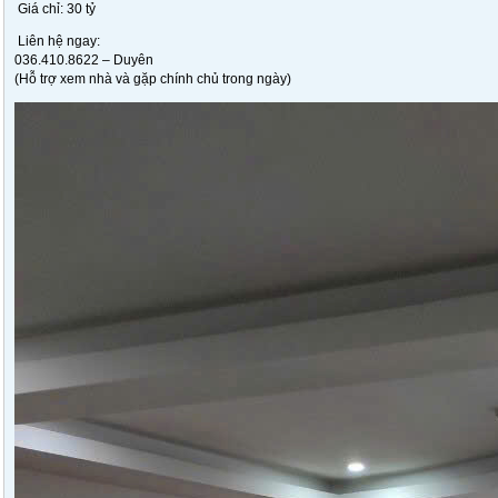
Giá chỉ: 30 tỷ
Liên hệ ngay:
036.410.8622 – Duyên
(Hỗ trợ xem nhà và gặp chính chủ trong ngày)