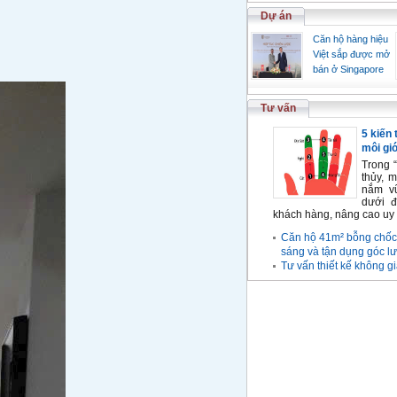
Dự án
Căn hộ hàng hiệu
Việt sắp được mở
bán ở Singapore
Tư vấn
5 kiến
môi giớ
Trong 
thủy, 
nắm vữ
dưới đ
khách hàng, nâng cao uy 
Căn hộ 41m² bỗng chốc
sáng và tận dụng góc lư
Tư vấn thiết kế không g