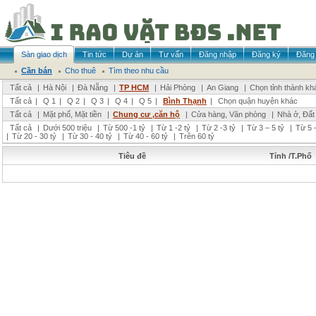
Sàn giao dịch
Tin tức
Dự án
Tư vấn
Đăng nhập
Đăng ký
Đăng 
Cần bán
Cho thuê
Tìm theo nhu cầu
Tất cả
|
Hà Nội
|
Đà Nẵng
|
TP HCM
|
Hải Phòng
|
An Giang
|
Chọn tỉnh thành kh
Tất cả
|
Q 1
|
Q 2
|
Q 3
|
Q 4
|
Q 5
|
Bình Thạnh
|
Chọn quận huyện khác
Tất cả
|
Mặt phố, Mặt tiền
|
Chung cư ,căn hộ
|
Cửa hàng, Văn phòng
|
Nhà ở, Đất
Tất cả
|
Dưới 500 triệu
|
Từ 500 -1 tỷ
|
Từ 1 -2 tỷ
|
Từ 2 -3 tỷ
|
Từ 3 – 5 tỷ
|
Từ 5 –
|
Từ 20 - 30 tỷ
|
Từ 30 - 40 tỷ
|
Từ 40 - 60 tỷ
|
Trên 60 tỷ
Tiêu đề
Tỉnh /T.Phố