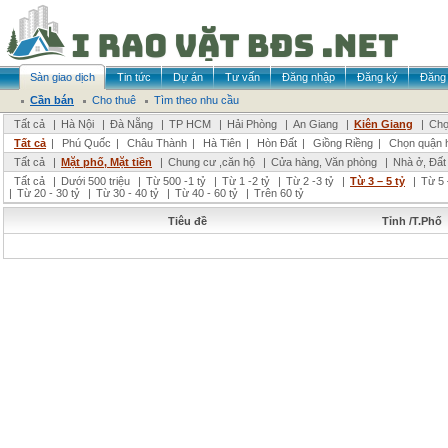
Sàn giao dịch
Tin tức
Dự án
Tư vấn
Đăng nhập
Đăng ký
Đăng 
Cần bán
Cho thuê
Tìm theo nhu cầu
Tất cả
|
Hà Nội
|
Đà Nẵng
|
TP HCM
|
Hải Phòng
|
An Giang
|
Kiên Giang
|
Chọ
Tất cả
|
Phú Quốc
|
Châu Thành
|
Hà Tiên
|
Hòn Đất
|
Giồng Riềng
|
Chọn quận 
Tất cả
|
Mặt phố, Mặt tiền
|
Chung cư ,căn hộ
|
Cửa hàng, Văn phòng
|
Nhà ở, Đất
Tất cả
|
Dưới 500 triệu
|
Từ 500 -1 tỷ
|
Từ 1 -2 tỷ
|
Từ 2 -3 tỷ
|
Từ 3 – 5 tỷ
|
Từ 5 
|
Từ 20 - 30 tỷ
|
Từ 30 - 40 tỷ
|
Từ 40 - 60 tỷ
|
Trên 60 tỷ
Tiêu đề
Tỉnh /T.Phố