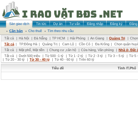
Sàn giao dịch
Tin tức
Dự án
Tư vấn
Đăng nhập
Đăng ký
Đăng 
Cần bán
Cho thuê
Tìm theo nhu cầu
Tất cả
|
Hà Nội
|
Đà Nẵng
|
TP HCM
|
Hải Phòng
|
An Giang
|
Quảng Trị
|
Chọn 
Tất cả
|
TP.Đông Hà
|
Quảng Trị
|
Cam Lộ
|
Cồn Cỏ
|
Đa Krông
|
Chọn quận huy
Tất cả
|
Mặt phố, Mặt tiền
|
Chung cư ,căn hộ
|
Cửa hàng, Văn phòng
|
Nhà ở, Đất 
Tất cả
|
Dưới 500 triệu
|
Từ 500 -1 tỷ
|
Từ 1 -2 tỷ
|
Từ 2 -3 tỷ
|
Từ 3 – 5 tỷ
|
Từ 5 –
|
Từ 20 - 30 tỷ
|
Từ 30 - 40 tỷ
|
Từ 40 - 60 tỷ
|
Trên 60 tỷ
Tiêu đề
Tỉnh /T.Phố