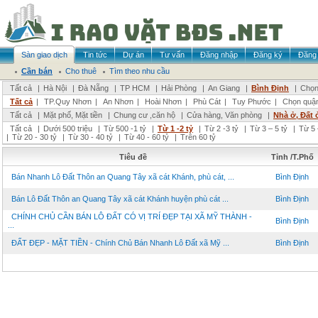
Sàn giao dịch
Tin tức
Dự án
Tư vấn
Đăng nhập
Đăng ký
Đăng 
Cần bán
Cho thuê
Tìm theo nhu cầu
Tất cả
|
Hà Nội
|
Đà Nẵng
|
TP HCM
|
Hải Phòng
|
An Giang
|
Bình Định
|
Chọn
Tất cả
|
TP.Quy Nhơn
|
An Nhơn
|
Hoài Nhơn
|
Phù Cát
|
Tuy Phước
|
Chọn quậ
Tất cả
|
Mặt phố, Mặt tiền
|
Chung cư ,căn hộ
|
Cửa hàng, Văn phòng
|
Nhà ở, Đất 
Tất cả
|
Dưới 500 triệu
|
Từ 500 -1 tỷ
|
Từ 1 -2 tỷ
|
Từ 2 -3 tỷ
|
Từ 3 – 5 tỷ
|
Từ 5 
|
Từ 20 - 30 tỷ
|
Từ 30 - 40 tỷ
|
Từ 40 - 60 tỷ
|
Trên 60 tỷ
Tiêu đề
Tỉnh /T.Phố
Bán Nhanh Lô Đất Thôn an Quang Tây xã cát Khánh, phù cát, ...
Bình Định
Bán Lô Đất Thôn an Quang Tây xã cát Khánh huyện phù cát ...
Bình Định
CHÍNH CHỦ CẦN BÁN LÔ ĐẤT CÓ VỊ TRÍ ĐẸP TẠI XÃ MỸ THÀNH -
Bình Định
...
ĐẤT ĐẸP - MẶT TIỀN - Chính Chủ Bán Nhanh Lô Đất xã Mỹ ...
Bình Định