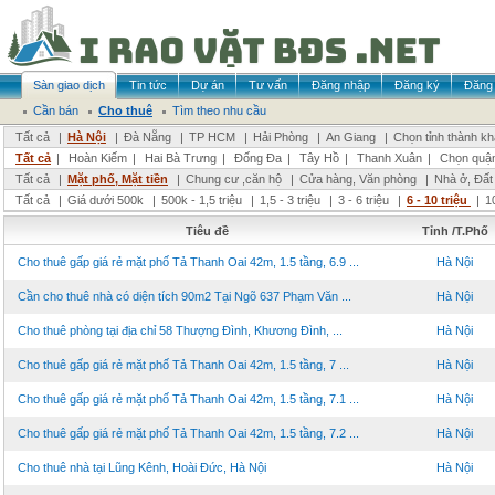
Sàn giao dịch
Tin tức
Dự án
Tư vấn
Đăng nhập
Đăng ký
Đăng 
Cần bán
Cho thuê
Tìm theo nhu cầu
Tất cả
|
Hà Nội
|
Đà Nẵng
|
TP HCM
|
Hải Phòng
|
An Giang
|
Chọn tỉnh thành k
Tất cả
|
Hoàn Kiếm
|
Hai Bà Trưng
|
Đống Đa
|
Tây Hồ
|
Thanh Xuân
|
Chọn quậ
Tất cả
|
Mặt phố, Mặt tiền
|
Chung cư ,căn hộ
|
Cửa hàng, Văn phòng
|
Nhà ở, Đất
Tất cả
|
Giá dưới 500k
|
500k - 1,5 triệu
|
1,5 - 3 triệu
|
3 - 6 triệu
|
6 - 10 triệu
|
1
Tiêu đề
Tỉnh /T.Phố
Cho thuê gấp giá rẻ mặt phố Tả Thanh Oai 42m, 1.5 tầng, 6.9 ...
Hà Nội
Cần cho thuê nhà có diện tích 90m2 Tại Ngõ 637 Phạm Văn ...
Hà Nội
Cho thuê phòng tại địa chỉ 58 Thượng Đình, Khương Đình, ...
Hà Nội
Cho thuê gấp giá rẻ mặt phố Tả Thanh Oai 42m, 1.5 tầng, 7 ...
Hà Nội
Cho thuê gấp giá rẻ mặt phố Tả Thanh Oai 42m, 1.5 tầng, 7.1 ...
Hà Nội
Cho thuê gấp giá rẻ mặt phố Tả Thanh Oai 42m, 1.5 tầng, 7.2 ...
Hà Nội
Cho thuê nhà tại Lũng Kênh, Hoài Đức, Hà Nội
Hà Nội