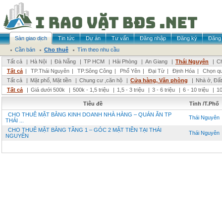
Sàn giao dịch
Tin tức
Dự án
Tư vấn
Đăng nhập
Đăng ký
Đăng 
Cần bán
Cho thuê
Tìm theo nhu cầu
Tất cả
|
Hà Nội
|
Đà Nẵng
|
TP HCM
|
Hải Phòng
|
An Giang
|
Thái Nguyên
|
Ch
Tất cả
|
TP.Thái Nguyên
|
TP.Sông Công
|
Phổ Yên
|
Đại Từ
|
Định Hóa
|
Chọn q
Tất cả
|
Mặt phố, Mặt tiền
|
Chung cư ,căn hộ
|
Cửa hàng, Văn phòng
|
Nhà ở, Đất
Tất cả
|
Giá dưới 500k
|
500k - 1,5 triệu
|
1,5 - 3 triệu
|
3 - 6 triệu
|
6 - 10 triệu
|
10
Tiêu đề
Tỉnh /T.Phố
CHO THUÊ MẶT BẰNG KINH DOANH NHÀ HÀNG – QUÁN ĂN TP
Thái Nguyên
THÁI ...
CHO THUÊ MẶT BẰNG TẦNG 1 – GÓC 2 MẶT TIỀN TẠI THÁI
Thái Nguyên
NGUYÊN