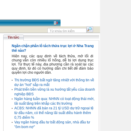
Tin tức
Ngăn chặn phân lô tách thửa trục lợi ở Nha Trang
thế nào?
Hiện nay, các quy định về tách thửa, mở lối đi
chung vẫn còn nhiều lổ hổng, dễ bị lợi dụng trục
lợi. Từ thực tế này, địa phương cần rà soát lại các
quy định, từ đó có hướng dẫn chi tiết để đảm bảo
quyền lợi cho người dân.
Thị trường BĐS bất ngờ tăng nhiệt với thông tin về
dự án “hot” sắp ra mắt
Phát triển bền vững là xu hướng tất yếu của doanh
nghiệp BĐS
Ngân hàng tuần qua: NHNN có loạt động thái mới,
lãi suất tăng trên khắp các thị trường
ACBS: NHNN đã bán ra 21 tỷ USD dự trữ ngoại tệ
từ đầu năm, có thể nâng lãi suất điều hành thêm
0,75 điểm %
Vay ngân hàng đầu tư bất động sản, nhà đầu tư
"ôm bom nợ"