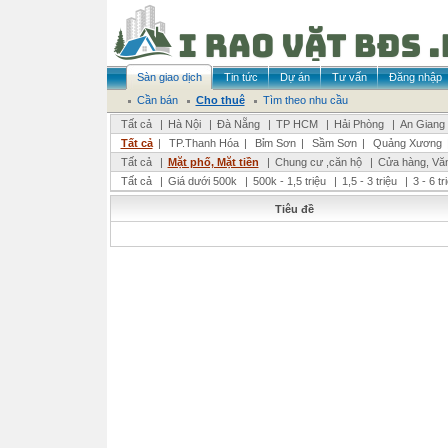
Sàn giao dịch
Tin tức
Dự án
Tư vấn
Đăng nhập
Cần bán
Cho thuê
Tìm theo nhu cầu
Tất cả
|
Hà Nội
|
Đà Nẵng
|
TP HCM
|
Hải Phòng
|
An Giang
Tất cả
|
TP.Thanh Hóa
|
Bỉm Sơn
|
Sầm Sơn
|
Quảng Xương
Tất cả
|
Mặt phố, Mặt tiền
|
Chung cư ,căn hộ
|
Cửa hàng, Vă
Tất cả
|
Giá dưới 500k
|
500k - 1,5 triệu
|
1,5 - 3 triệu
|
3 - 6 t
Tiêu đề