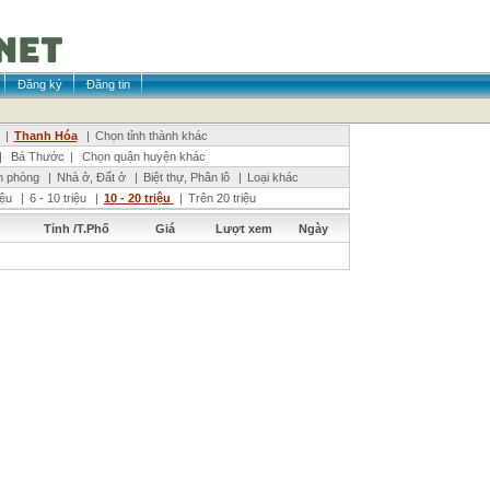
Đăng ký
Đăng tin
|
Thanh Hóa
|
Chọn tỉnh thành khác
|
Bá Thước
|
Chọn quận huyện khác
n phòng
|
Nhà ở, Đất ở
|
Biệt thự, Phân lô
|
Loại khác
riệu
|
6 - 10 triệu
|
10 - 20 triệu
|
Trên 20 triệu
Tỉnh /T.Phố
Giá
Lượt xem
Ngày