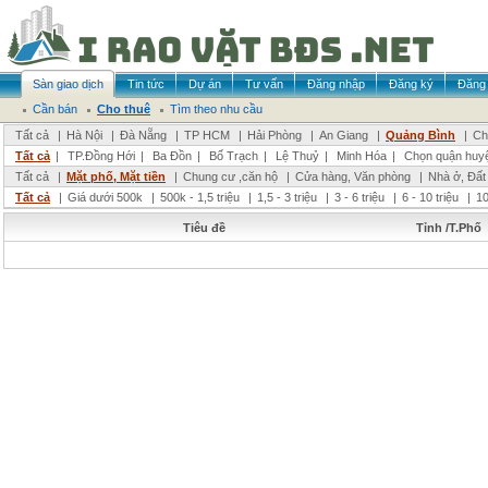
Sàn giao dịch
Tin tức
Dự án
Tư vấn
Đăng nhập
Đăng ký
Đăng 
Cần bán
Cho thuê
Tìm theo nhu cầu
Tất cả
|
Hà Nội
|
Đà Nẵng
|
TP HCM
|
Hải Phòng
|
An Giang
|
Quảng Bình
|
Ch
Tất cả
|
TP.Đồng Hới
|
Ba Đồn
|
Bố Trạch
|
Lệ Thuỷ
|
Minh Hóa
|
Chọn quận huy
Tất cả
|
Mặt phố, Mặt tiền
|
Chung cư ,căn hộ
|
Cửa hàng, Văn phòng
|
Nhà ở, Đất
Tất cả
|
Giá dưới 500k
|
500k - 1,5 triệu
|
1,5 - 3 triệu
|
3 - 6 triệu
|
6 - 10 triệu
|
10
Tiêu đề
Tỉnh /T.Phố