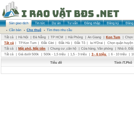
Sàn giao dịch
Tin tức
Dự án
Tư vấn
Đăng nhập
Đăng ký
Đăng 
Cần bán
Cho thuê
Tìm theo nhu cầu
Tất cả
|
Hà Nội
|
Đà Nẵng
|
TP HCM
|
Hải Phòng
|
An Giang
|
Kon Tum
|
Chọn 
Tất cả
|
TP.Kon Tum
|
Đắk Glei
|
Đắk Hà
|
Đắk Tô
|
Ia H'Drai
|
Chọn quận huyện
Tất cả
|
Mặt phố, Mặt tiền
|
Chung cư ,căn hộ
|
Cửa hàng, Văn phòng
|
Nhà ở, Đất
Tất cả
|
Giá dưới 500k
|
500k - 1,5 triệu
|
1,5 - 3 triệu
|
3 - 6 triệu
|
6 - 10 triệu
|
1
Tiêu đề
Tỉnh /T.Phố