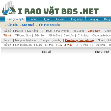
Sàn giao dịch
Tin tức
Dự án
Tư vấn
Đăng nhập
Đăng ký
Đăng 
Cần bán
Cho thuê
Tìm theo nhu cầu
Tất cả
|
Hà Nội
|
Đà Nẵng
|
TP HCM
|
Hải Phòng
|
An Giang
|
Lạng Sơn
|
Chọn 
Tất cả
|
TP.Lạng Sơn
|
Bắc Sơn
|
Bình Gia
|
Cao Lộc
|
Chi Lăng
|
Chọn quận huy
Tất cả
|
Mặt phố, Mặt tiền
|
Chung cư ,căn hộ
|
Cửa hàng, Văn phòng
|
Nhà ở, Đất
Tất cả
|
Giá dưới 500k
|
500k - 1,5 triệu
|
1,5 - 3 triệu
|
3 - 6 triệu
|
6 - 10 triệu
|
1
Tiêu đề
Tỉnh /T.Phố