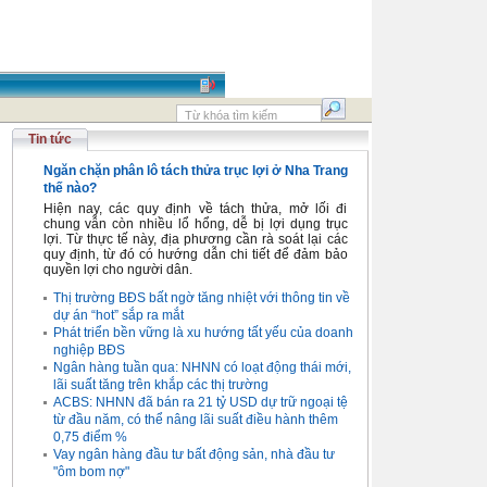
Tin tức
Ngăn chặn phân lô tách thửa trục lợi ở Nha Trang
thế nào?
Hiện nay, các quy định về tách thửa, mở lối đi
chung vẫn còn nhiều lổ hổng, dễ bị lợi dụng trục
lợi. Từ thực tế này, địa phương cần rà soát lại các
quy định, từ đó có hướng dẫn chi tiết để đảm bảo
quyền lợi cho người dân.
Thị trường BĐS bất ngờ tăng nhiệt với thông tin về
dự án “hot” sắp ra mắt
Phát triển bền vững là xu hướng tất yếu của doanh
nghiệp BĐS
Ngân hàng tuần qua: NHNN có loạt động thái mới,
lãi suất tăng trên khắp các thị trường
ACBS: NHNN đã bán ra 21 tỷ USD dự trữ ngoại tệ
từ đầu năm, có thể nâng lãi suất điều hành thêm
0,75 điểm %
Vay ngân hàng đầu tư bất động sản, nhà đầu tư
"ôm bom nợ"