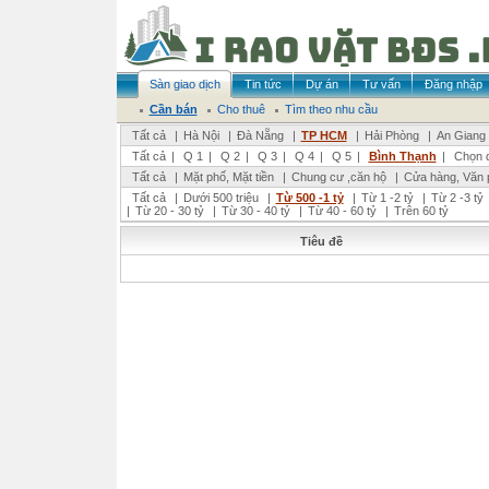
Sàn giao dịch
Tin tức
Dự án
Tư vấn
Đăng nhập
Cần bán
Cho thuê
Tìm theo nhu cầu
Tất cả
|
Hà Nội
|
Đà Nẵng
|
TP HCM
|
Hải Phòng
|
An Giang
Tất cả
|
Q 1
|
Q 2
|
Q 3
|
Q 4
|
Q 5
|
Bình Thạnh
|
Chọn 
Tất cả
|
Mặt phố, Mặt tiền
|
Chung cư ,căn hộ
|
Cửa hàng, Văn 
Tất cả
|
Dưới 500 triệu
|
Từ 500 -1 tỷ
|
Từ 1 -2 tỷ
|
Từ 2 -3 tỷ
|
Từ 20 - 30 tỷ
|
Từ 30 - 40 tỷ
|
Từ 40 - 60 tỷ
|
Trên 60 tỷ
Tiêu đề