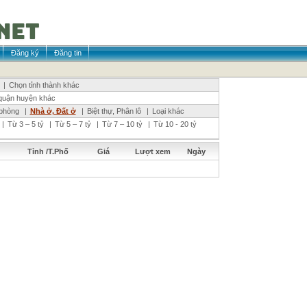
Đăng ký
Đăng tin
|
Chọn tỉnh thành khác
quận huyện khác
phòng
|
Nhà ở, Đất ở
|
Biệt thự, Phân lô
|
Loại khác
|
Từ 3 – 5 tỷ
|
Từ 5 – 7 tỷ
|
Từ 7 – 10 tỷ
|
Từ 10 - 20 tỷ
Tỉnh /T.Phố
Giá
Lượt xem
Ngày