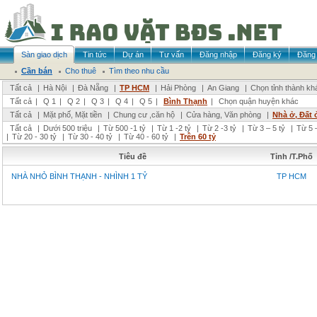
Sàn giao dịch
Tin tức
Dự án
Tư vấn
Đăng nhập
Đăng ký
Đăng 
Cần bán
Cho thuê
Tìm theo nhu cầu
Tất cả
|
Hà Nội
|
Đà Nẵng
|
TP HCM
|
Hải Phòng
|
An Giang
|
Chọn tỉnh thành kh
Tất cả
|
Q 1
|
Q 2
|
Q 3
|
Q 4
|
Q 5
|
Bình Thạnh
|
Chọn quận huyện khác
Tất cả
|
Mặt phố, Mặt tiền
|
Chung cư ,căn hộ
|
Cửa hàng, Văn phòng
|
Nhà ở, Đất 
Tất cả
|
Dưới 500 triệu
|
Từ 500 -1 tỷ
|
Từ 1 -2 tỷ
|
Từ 2 -3 tỷ
|
Từ 3 – 5 tỷ
|
Từ 5 –
|
Từ 20 - 30 tỷ
|
Từ 30 - 40 tỷ
|
Từ 40 - 60 tỷ
|
Trên 60 tỷ
Tiêu đề
Tỉnh /T.Phố
NHÀ NHỎ BÌNH THẠNH - NHÌNH 1 TỶ
TP HCM