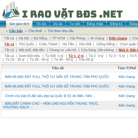
Sàn giao dịch
Tin tức
Dự án
Tư vấn
Đăng nhập
Đăng ký
Đăng 
Cần bán
Cho thuê
Tìm theo nhu cầu
Tất cả
|
Hà Nội
|
Đà Nẵng
|
TP HCM
|
Hải Phòng
|
An Giang
|
Kiên Giang
|
Chọ
Tất cả
|
Phú Quốc
|
Châu Thành
|
Hà Tiên
|
Hòn Đất
|
Giồng Riềng
|
Chọn quận 
Tất cả
|
Mặt phố, Mặt tiền
|
Chung cư ,căn hộ
|
Cửa hàng, Văn phòng
|
Nhà ở, Đất 
Tất cả
|
Dưới 500 triệu
|
Từ 500 -1 tỷ
|
Từ 1 -2 tỷ
|
Từ 2 -3 tỷ
|
Từ 3 – 5 tỷ
|
Từ 5 
|
Từ 20 - 30 tỷ
|
Từ 30 - 40 tỷ
|
Từ 40 - 60 tỷ
|
Trên 60 tỷ
Tiêu đề
Tỉnh /T.Phố
BÁN 86,6M2 ĐẤT FULL THỔ CƯ SẴN SỔ TRUNG TÂM PHÚ QUỐC
Kiên Giang
BÁN 86,6M2 ĐẤT FULL THỔ CƯ SẴN SỔ TRUNG TÂM PHÚ QUỐC
Kiên Giang
Chính chủ bán lô đất siêu đẹp tại Quốc lộ 63, An Biên, Kiên ...
Kiên Giang
BÁN ĐẤT CHÍNH CHỦ – HẺM 1060 NGUYỄN TRUNG TRỰC,
Kiên Giang
PHƯỜNG RẠCH ...