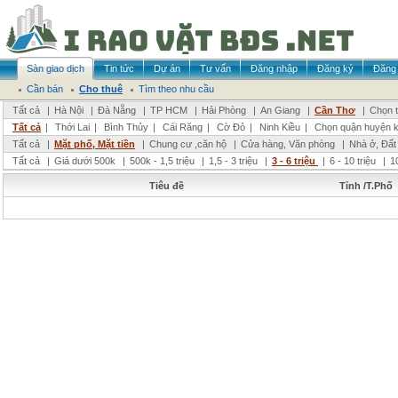
Sàn giao dịch
Tin tức
Dự án
Tư vấn
Đăng nhập
Đăng ký
Đăng 
Cần bán
Cho thuê
Tìm theo nhu cầu
Tất cả
|
Hà Nội
|
Đà Nẵng
|
TP HCM
|
Hải Phòng
|
An Giang
|
Cần Thơ
|
Chọn t
Tất cả
|
Thới Lai
|
Bình Thủy
|
Cái Răng
|
Cờ Đỏ
|
Ninh Kiều
|
Chọn quận huyện 
Tất cả
|
Mặt phố, Mặt tiền
|
Chung cư ,căn hộ
|
Cửa hàng, Văn phòng
|
Nhà ở, Đất
Tất cả
|
Giá dưới 500k
|
500k - 1,5 triệu
|
1,5 - 3 triệu
|
3 - 6 triệu
|
6 - 10 triệu
|
1
Tiêu đề
Tỉnh /T.Phố