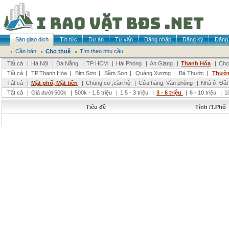
Sàn giao dịch
Tin tức
Dự án
Tư vấn
Đăng nhập
Đăng ký
Đăng 
Cần bán
Cho thuê
Tìm theo nhu cầu
Tất cả
|
Hà Nội
|
Đà Nẵng
|
TP HCM
|
Hải Phòng
|
An Giang
|
Thanh Hóa
|
Chọ
Tất cả
|
TP.Thanh Hóa
|
Bỉm Sơn
|
Sầm Sơn
|
Quảng Xương
|
Bá Thước
|
Thườ
Tất cả
|
Mặt phố, Mặt tiền
|
Chung cư ,căn hộ
|
Cửa hàng, Văn phòng
|
Nhà ở, Đất
Tất cả
|
Giá dưới 500k
|
500k - 1,5 triệu
|
1,5 - 3 triệu
|
3 - 6 triệu
|
6 - 10 triệu
|
1
Tiêu đề
Tỉnh /T.Phố