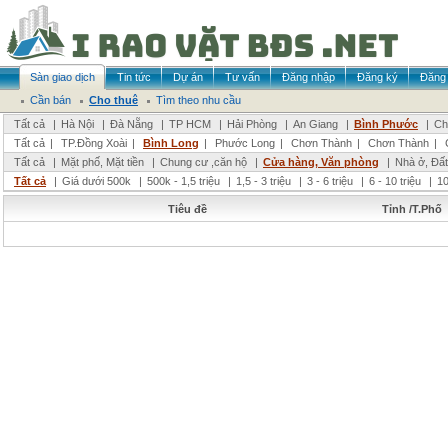
Sàn giao dịch
Tin tức
Dự án
Tư vấn
Đăng nhập
Đăng ký
Đăng 
Cần bán
Cho thuê
Tìm theo nhu cầu
Tất cả
|
Hà Nội
|
Đà Nẵng
|
TP HCM
|
Hải Phòng
|
An Giang
|
Bình Phước
|
Ch
Tất cả
|
TP.Đồng Xoài
|
Bình Long
|
Phước Long
|
Chơn Thành
|
Chơn Thành
|
Tất cả
|
Mặt phố, Mặt tiền
|
Chung cư ,căn hộ
|
Cửa hàng, Văn phòng
|
Nhà ở, Đất
Tất cả
|
Giá dưới 500k
|
500k - 1,5 triệu
|
1,5 - 3 triệu
|
3 - 6 triệu
|
6 - 10 triệu
|
10
Tiêu đề
Tỉnh /T.Phố