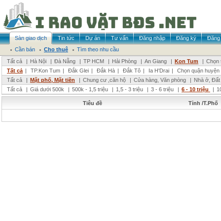
Sàn giao dịch
Tin tức
Dự án
Tư vấn
Đăng nhập
Đăng ký
Đăng 
Cần bán
Cho thuê
Tìm theo nhu cầu
Tất cả
|
Hà Nội
|
Đà Nẵng
|
TP HCM
|
Hải Phòng
|
An Giang
|
Kon Tum
|
Chọn 
Tất cả
|
TP.Kon Tum
|
Đắk Glei
|
Đắk Hà
|
Đắk Tô
|
Ia H'Drai
|
Chọn quận huyện
Tất cả
|
Mặt phố, Mặt tiền
|
Chung cư ,căn hộ
|
Cửa hàng, Văn phòng
|
Nhà ở, Đất
Tất cả
|
Giá dưới 500k
|
500k - 1,5 triệu
|
1,5 - 3 triệu
|
3 - 6 triệu
|
6 - 10 triệu
|
1
Tiêu đề
Tỉnh /T.Phố