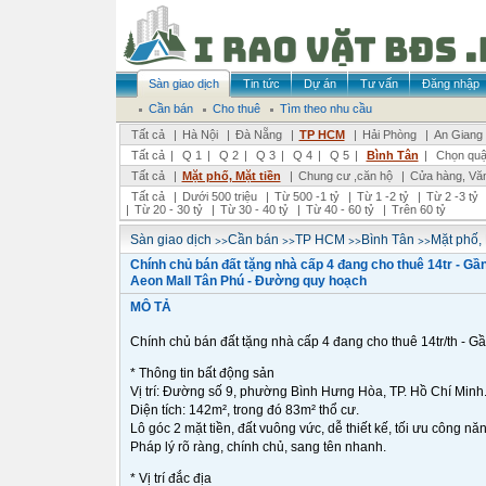
Sàn giao dịch
Tin tức
Dự án
Tư vấn
Đăng nhập
Cần bán
Cho thuê
Tìm theo nhu cầu
Tất cả
|
Hà Nội
|
Đà Nẵng
|
TP HCM
|
Hải Phòng
|
An Giang
Tất cả
|
Q 1
|
Q 2
|
Q 3
|
Q 4
|
Q 5
|
Bình Tân
|
Chọn quậ
Tất cả
|
Mặt phố, Mặt tiền
|
Chung cư ,căn hộ
|
Cửa hàng, Vă
Tất cả
|
Dưới 500 triệu
|
Từ 500 -1 tỷ
|
Từ 1 -2 tỷ
|
Từ 2 -3 tỷ
|
Từ 20 - 30 tỷ
|
Từ 30 - 40 tỷ
|
Từ 40 - 60 tỷ
|
Trên 60 tỷ
>>
>>
>>
>>
Sàn giao dịch
Cần bán
TP HCM
Bình Tân
Mặt phố, 
Chính chủ bán đất tặng nhà cấp 4 đang cho thuê 14tr - Gầ
Aeon Mall Tân Phú - Đường quy hoạch
MÔ TẢ
Chính chủ bán đất tặng nhà cấp 4 đang cho thuê 14tr/th - G
* Thông tin bất động sản
Vị trí: Đường số 9, phường Bình Hưng Hòa, TP. Hồ Chí Minh
Diện tích: 142m², trong đó 83m² thổ cư.
Lô góc 2 mặt tiền, đất vuông vức, dễ thiết kế, tối ưu công nă
Pháp lý rõ ràng, chính chủ, sang tên nhanh.
* Vị trí đắc địa