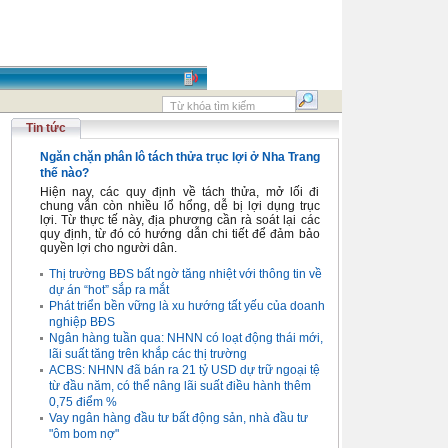
Tin tức
Ngăn chặn phân lô tách thửa trục lợi ở Nha Trang
thế nào?
Hiện nay, các quy định về tách thửa, mở lối đi
chung vẫn còn nhiều lổ hổng, dễ bị lợi dụng trục
lợi. Từ thực tế này, địa phương cần rà soát lại các
quy định, từ đó có hướng dẫn chi tiết để đảm bảo
quyền lợi cho người dân.
Thị trường BĐS bất ngờ tăng nhiệt với thông tin về
dự án “hot” sắp ra mắt
Phát triển bền vững là xu hướng tất yếu của doanh
nghiệp BĐS
Ngân hàng tuần qua: NHNN có loạt động thái mới,
lãi suất tăng trên khắp các thị trường
ACBS: NHNN đã bán ra 21 tỷ USD dự trữ ngoại tệ
từ đầu năm, có thể nâng lãi suất điều hành thêm
0,75 điểm %
Vay ngân hàng đầu tư bất động sản, nhà đầu tư
"ôm bom nợ"