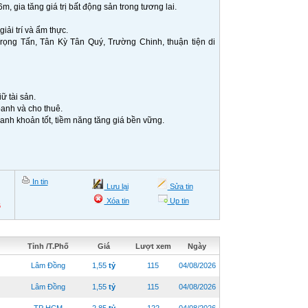
 gia tăng giá trị bất động sản trong tương lai.
ải trí và ẩm thực.
rọng Tấn, Tân Kỳ Tân Quý, Trường Chinh, thuận tiện di
ữ tài sản.
doanh và cho thuê.
anh khoản tốt, tiềm năng tăng giá bền vững.
In tin
Lưu lại
Sửa tin
Xóa tin
Up tin
6
Tỉnh /T.Phố
Giá
Lượt xem
Ngày
Lâm Đồng
1,55
tỷ
115
04/08/2026
Lâm Đồng
1,55
tỷ
115
04/08/2026