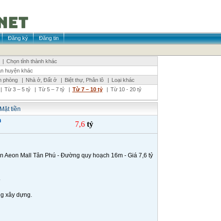
Đăng ký
Đăng tin
|
Chọn tỉnh thành khác
n huyện khác
n phòng
|
Nhà ở, Đất ở
|
Biệt thự, Phân lô
|
Loại khác
|
Từ 3 – 5 tỷ
|
Từ 5 – 7 tỷ
|
Từ 7 – 10 tỷ
|
Từ 10 - 20 tỷ
Mặt tiền
n
7,6
tỷ
ần Aeon Mall Tân Phú - Đường quy hoạch 16m - Giá 7,6 tỷ
.
ng xây dựng.