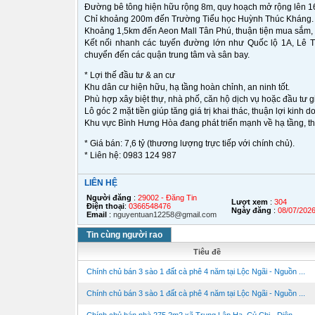
Đường bê tông hiện hữu rộng 8m, quy hoạch mở rộng lên 16m,
Chỉ khoảng 200m đến Trường Tiểu học Huỳnh Thúc Kháng.
Khoảng 1,5km đến Aeon Mall Tân Phú, thuận tiện mua sắm, gi
Kết nối nhanh các tuyến đường lớn như Quốc lộ 1A, Lê T
chuyển đến các quận trung tâm và sân bay.
* Lợi thế đầu tư & an cư
Khu dân cư hiện hữu, hạ tầng hoàn chỉnh, an ninh tốt.
Phù hợp xây biệt thự, nhà phố, căn hộ dịch vụ hoặc đầu tư gi
Lô góc 2 mặt tiền giúp tăng giá trị khai thác, thuận lợi kinh 
Khu vực Bình Hưng Hòa đang phát triển mạnh về hạ tầng, th
* Giá bán: 7,6 tỷ (thương lượng trực tiếp với chính chủ).
* Liên hệ: 0983 124 987
LIÊN HỆ
Người đăng
:
29002 - Đăng Tin
Lượt xem
:
304
Điện thoại
:
0366548476
Ngày đăng
:
08/07/202
Email
:
nguyentuan12258@gmail.com
Tin cùng người rao
Tiêu đề
Chính chủ bán 3 sào 1 đất cà phê 4 năm tại Lộc Ngãi - Nguồn ...
Chính chủ bán 3 sào 1 đất cà phê 4 năm tại Lộc Ngãi - Nguồn ...