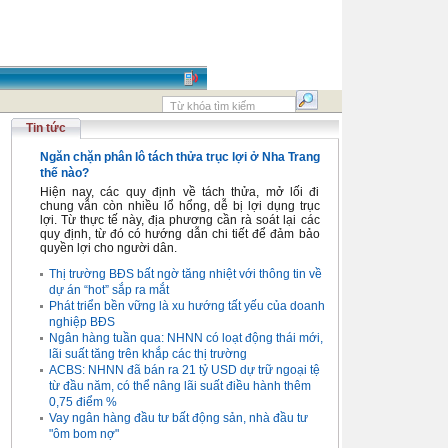
Tin tức
Ngăn chặn phân lô tách thửa trục lợi ở Nha Trang
thế nào?
Hiện nay, các quy định về tách thửa, mở lối đi
chung vẫn còn nhiều lổ hổng, dễ bị lợi dụng trục
lợi. Từ thực tế này, địa phương cần rà soát lại các
quy định, từ đó có hướng dẫn chi tiết để đảm bảo
quyền lợi cho người dân.
Thị trường BĐS bất ngờ tăng nhiệt với thông tin về
dự án “hot” sắp ra mắt
Phát triển bền vững là xu hướng tất yếu của doanh
nghiệp BĐS
Ngân hàng tuần qua: NHNN có loạt động thái mới,
lãi suất tăng trên khắp các thị trường
ACBS: NHNN đã bán ra 21 tỷ USD dự trữ ngoại tệ
từ đầu năm, có thể nâng lãi suất điều hành thêm
0,75 điểm %
Vay ngân hàng đầu tư bất động sản, nhà đầu tư
"ôm bom nợ"