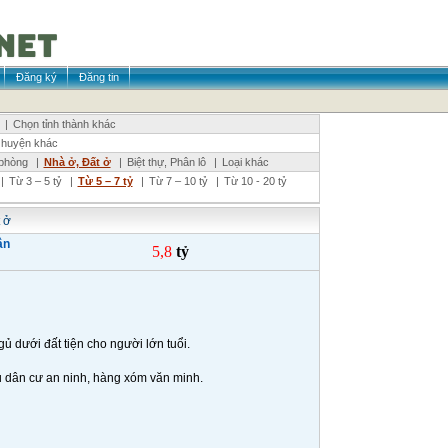
Đăng ký
Đăng tin
|
Chọn tỉnh thành khác
 huyện khác
phòng
|
Nhà ở, Đất ở
|
Biệt thự, Phân lô
|
Loại khác
|
Từ 3 – 5 tỷ
|
Từ 5 – 7 tỷ
|
Từ 7 – 10 tỷ
|
Từ 10 - 20 tỷ
 ở
ân
5,8
tỷ
gủ dưới đất tiện cho người lớn tuổi.
u dân cư an ninh, hàng xóm văn minh.