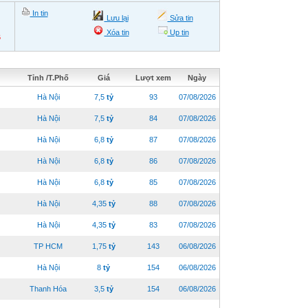
In tin
Lưu lại
Sửa tin
Xóa tin
Up tin
6
Tỉnh /T.Phố
Giá
Lượt xem
Ngày
Hà Nội
7,5
tỷ
93
07/08/2026
Hà Nội
7,5
tỷ
84
07/08/2026
Hà Nội
6,8
tỷ
87
07/08/2026
Hà Nội
6,8
tỷ
86
07/08/2026
Hà Nội
6,8
tỷ
85
07/08/2026
Hà Nội
4,35
tỷ
88
07/08/2026
Hà Nội
4,35
tỷ
83
07/08/2026
TP HCM
1,75
tỷ
143
06/08/2026
Hà Nội
8
tỷ
154
06/08/2026
Thanh Hóa
3,5
tỷ
154
06/08/2026