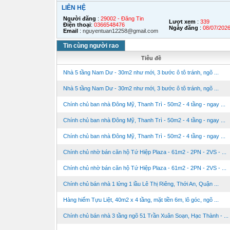
LIÊN HỆ
Người đăng
:
29002 - Đăng Tin
Lượt xem
:
339
Điện thoại
:
0366548476
Ngày đăng
:
08/07/202
Email
:
nguyentuan12258@gmail.com
Tin cùng người rao
Tiêu đề
Nhà 5 tầng Nam Dư - 30m2 như mới, 3 bước ô tô tránh, ngõ ...
Nhà 5 tầng Nam Dư - 30m2 như mới, 3 bước ô tô tránh, ngõ ...
Chính chủ ban nhà Đông Mỹ, Thanh Trì - 50m2 - 4 tầng - ngay ...
Chính chủ ban nhà Đông Mỹ, Thanh Trì - 50m2 - 4 tầng - ngay ...
Chính chủ ban nhà Đông Mỹ, Thanh Trì - 50m2 - 4 tầng - ngay ...
Chính chủ nhờ bán căn hộ Tứ Hiệp Plaza - 61m2 - 2PN - 2VS - ...
Chính chủ nhờ bán căn hộ Tứ Hiệp Plaza - 61m2 - 2PN - 2VS - ...
Chính chủ bán nhà 1 lửng 1 lầu Lê Thị Riêng, Thới An, Quận ...
Hàng hiếm Tựu Liệt, 40m2 x 4 tầng, mặt tiền 6m, lô góc, ngõ ...
Chính chủ bán nhà 3 tầng ngõ 51 Trần Xuân Soạn, Hạc Thành - ...