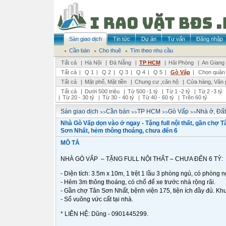
Sàn giao dịch
Tin tức
Dự án
Tư vấn
Đăng nhập
Cần bán
Cho thuê
Tìm theo nhu cầu
Tất cả
|
Hà Nội
|
Đà Nẵng
|
TP HCM
|
Hải Phòng
|
An Giang
Tất cả
|
Q 1
|
Q 2
|
Q 3
|
Q 4
|
Q 5
|
Gò Vấp
|
Chọn quận
Tất cả
|
Mặt phố, Mặt tiền
|
Chung cư ,căn hộ
|
Cửa hàng, Văn 
Tất cả
|
Dưới 500 triệu
|
Từ 500 -1 tỷ
|
Từ 1 -2 tỷ
|
Từ 2 -3 tỷ
|
Từ 20 - 30 tỷ
|
Từ 30 - 40 tỷ
|
Từ 40 - 60 tỷ
|
Trên 60 tỷ
>>
>>
>>
>>
Sàn giao dịch
Cần bán
TP HCM
Gò Vấp
Nhà ở, Đất
Nhà Gò Vấp dọn vào ở ngay - Tặng full nội thất, gần chợ T
Sơn Nhất, hẻm thông thoáng, chưa đến 6
MÔ TẢ
NHÀ GÒ VẤP – TẶNG FULL NỘI THẤT – CHƯA ĐẾN 6 TỶ:
- Diện tích: 3.5m x 10m, 1 trệt 1 lầu 3 phòng ngủ, có phòng n
- Hẻm 3m thông thoáng, có chổ để xe trước nhà rộng rãi.
- Gần chợ Tân Sơn Nhất, bệnh viện 175, tiện ích đầy đủ. Kh
- Sổ vuông vức cất tại nhà.
* LIÊN HỆ: Dũng - 0901445299.