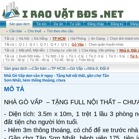
Sàn giao dịch
Tin tức
Dự án
Tư vấn
Đăng nhập
Đăng ký
Đăng 
Cần bán
Cho thuê
Tìm theo nhu cầu
Tất cả
|
Hà Nội
|
Đà Nẵng
|
TP HCM
|
Hải Phòng
|
An Giang
|
Chọn tỉnh thành kh
Tất cả
|
Q 1
|
Q 2
|
Q 3
|
Q 4
|
Q 5
|
Gò Vấp
|
Chọn quận huyện khác
Tất cả
|
Mặt phố, Mặt tiền
|
Chung cư ,căn hộ
|
Cửa hàng, Văn phòng
|
Nhà ở, Đất 
Tất cả
|
Dưới 500 triệu
|
Từ 500 -1 tỷ
|
Từ 1 -2 tỷ
|
Từ 2 -3 tỷ
|
Từ 3 – 5 tỷ
|
Từ 5 
|
Từ 20 - 30 tỷ
|
Từ 30 - 40 tỷ
|
Từ 40 - 60 tỷ
|
Trên 60 tỷ
>>
>>
>>
>>
Sàn giao dịch
Cần bán
TP HCM
Gò Vấp
Nhà ở, Đất ở
Nhà Gò Vấp dọn vào ở ngay - Tặng full nội thất, gần chợ Tân
Sơn Nhất, hẻm thông thoáng, chưa
MÔ TẢ
NHÀ GÒ VẤP – TẶNG FULL NỘI THẤT – CHƯA
- Diện tích: 3.5m x 10m, 1 trệt 1 lầu 3 phòng 
đất tiện cho người lớn tuổi.
- Hẻm 3m thông thoáng, có chổ để xe trước nhà 
- Gần chợ Tân Sơn Nhất, bệnh viện 175, tiện 