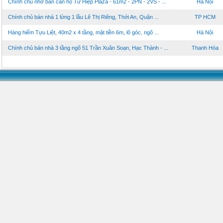
Chính chủ nhờ bán căn hộ Tứ Hiệp Plaza - 61m2 - 2PN - 2VS - ...
Hà Nội
Chính chủ bán nhà 1 lửng 1 lầu Lê Thị Riêng, Thới An, Quận ...
TP HCM
Hàng hiếm Tựu Liệt, 40m2 x 4 tầng, mặt tiền 6m, lô góc, ngõ ...
Hà Nội
Chính chủ bán nhà 3 tầng ngõ 51 Trần Xuân Soạn, Hạc Thành - ...
Thanh Hóa