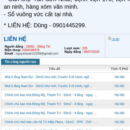
an ninh, hàng xóm văn minh.
- Sổ vuông vức cất tại nhà.
* LIÊN HỆ: Dũng - 0901445299.
LIÊN HỆ
In tin
Người đăng
:
29002 - Đăng Tin
Lượt xem
:
335
Điện thoại
:
0366548476
Ngày đăng
:
08/07/2026
Email
:
nguyentuan12258@gmail.com
Tin cùng người rao
Tiêu đề
Tỉnh /T.Phố
Nhà 5 tầng Nam Dư - 30m2 như mới, 3 bước ô tô tránh, ngõ ...
Hà Nội
Nhà 5 tầng Nam Dư - 30m2 như mới, 3 bước ô tô tránh, ngõ ...
Hà Nội
Chính chủ ban nhà Đông Mỹ, Thanh Trì - 50m2 - 4 tầng - ngay ...
Hà Nội
Chính chủ ban nhà Đông Mỹ, Thanh Trì - 50m2 - 4 tầng - ngay ...
Hà Nội
Chính chủ ban nhà Đông Mỹ, Thanh Trì - 50m2 - 4 tầng - ngay ...
Hà Nội
Chính chủ nhờ bán căn hộ Tứ Hiệp Plaza - 61m2 - 2PN - 2VS - ...
Hà Nội