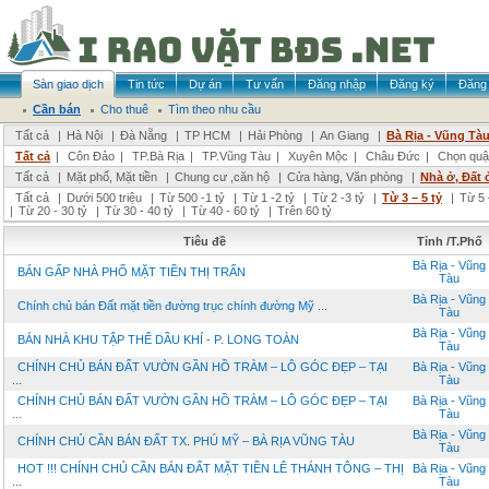
Sàn giao dịch
Tin tức
Dự án
Tư vấn
Đăng nhập
Đăng ký
Đăng 
Cần bán
Cho thuê
Tìm theo nhu cầu
Tất cả
|
Hà Nội
|
Đà Nẵng
|
TP HCM
|
Hải Phòng
|
An Giang
|
Bà Rịa - Vũng Tà
Tất cả
|
Côn Đảo
|
TP.Bà Rịa
|
TP.Vũng Tàu
|
Xuyên Mộc
|
Châu Đức
|
Chọn quậ
Tất cả
|
Mặt phố, Mặt tiền
|
Chung cư ,căn hộ
|
Cửa hàng, Văn phòng
|
Nhà ở, Đất 
Tất cả
|
Dưới 500 triệu
|
Từ 500 -1 tỷ
|
Từ 1 -2 tỷ
|
Từ 2 -3 tỷ
|
Từ 3 – 5 tỷ
|
Từ 5 
|
Từ 20 - 30 tỷ
|
Từ 30 - 40 tỷ
|
Từ 40 - 60 tỷ
|
Trên 60 tỷ
Tiêu đề
Tỉnh /T.Phố
Bà Rịa - Vũng
BÁN GẤP NHÀ PHỐ MẶT TIỀN THỊ TRẤN
Tàu
Bà Rịa - Vũng
Chính chủ bán Đất mặt tiền đường trục chính đường Mỹ ...
Tàu
Bà Rịa - Vũng
BÁN NHÀ KHU TẬP THỂ DẦU KHÍ - P. LONG TOÀN
Tàu
CHÍNH CHỦ BÁN ĐẤT VƯỜN GẦN HỒ TRÀM – LÔ GÓC ĐẸP – TẠI
Bà Rịa - Vũng
...
Tàu
CHÍNH CHỦ BÁN ĐẤT VƯỜN GẦN HỒ TRÀM – LÔ GÓC ĐẸP – TẠI
Bà Rịa - Vũng
...
Tàu
Bà Rịa - Vũng
CHÍNH CHỦ CẦN BÁN ĐẤT TX. PHÚ MỸ – BÀ RỊA VŨNG TÀU
Tàu
HOT !!! CHÍNH CHỦ CẦN BÁN ĐẤT MẶT TIỀN LÊ THÁNH TÔNG – THỊ
Bà Rịa - Vũng
...
Tàu