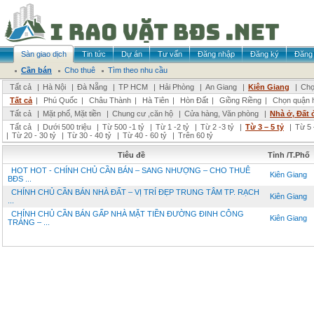
Sàn giao dịch
Tin tức
Dự án
Tư vấn
Đăng nhập
Đăng ký
Đăng 
Cần bán
Cho thuê
Tìm theo nhu cầu
Tất cả
|
Hà Nội
|
Đà Nẵng
|
TP HCM
|
Hải Phòng
|
An Giang
|
Kiên Giang
|
Chọ
Tất cả
|
Phú Quốc
|
Châu Thành
|
Hà Tiên
|
Hòn Đất
|
Giồng Riềng
|
Chọn quận 
Tất cả
|
Mặt phố, Mặt tiền
|
Chung cư ,căn hộ
|
Cửa hàng, Văn phòng
|
Nhà ở, Đất 
Tất cả
|
Dưới 500 triệu
|
Từ 500 -1 tỷ
|
Từ 1 -2 tỷ
|
Từ 2 -3 tỷ
|
Từ 3 – 5 tỷ
|
Từ 5 
|
Từ 20 - 30 tỷ
|
Từ 30 - 40 tỷ
|
Từ 40 - 60 tỷ
|
Trên 60 tỷ
Tiêu đề
Tỉnh /T.Phố
HOT HOT - CHÍNH CHỦ CẦN BÁN – SANG NHƯỢNG – CHO THUÊ
Kiên Giang
BĐS ...
CHÍNH CHỦ CẦN BÁN NHÀ ĐẤT – VỊ TRÍ ĐẸP TRUNG TÂM TP. RẠCH
Kiên Giang
...
CHÍNH CHỦ CẦN BÁN GẤP NHÀ MẶT TIỀN ĐƯỜNG ĐINH CÔNG
Kiên Giang
TRÁNG – ...