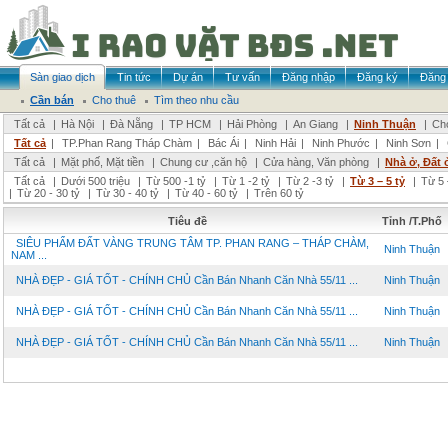
Sàn giao dịch
Tin tức
Dự án
Tư vấn
Đăng nhập
Đăng ký
Đăng 
Cần bán
Cho thuê
Tìm theo nhu cầu
Tất cả
|
Hà Nội
|
Đà Nẵng
|
TP HCM
|
Hải Phòng
|
An Giang
|
Ninh Thuận
|
Chọ
Tất cả
|
TP.Phan Rang Tháp Chàm
|
Bác Ái
|
Ninh Hải
|
Ninh Phước
|
Ninh Sơn
|
Tất cả
|
Mặt phố, Mặt tiền
|
Chung cư ,căn hộ
|
Cửa hàng, Văn phòng
|
Nhà ở, Đất 
Tất cả
|
Dưới 500 triệu
|
Từ 500 -1 tỷ
|
Từ 1 -2 tỷ
|
Từ 2 -3 tỷ
|
Từ 3 – 5 tỷ
|
Từ 5 
|
Từ 20 - 30 tỷ
|
Từ 30 - 40 tỷ
|
Từ 40 - 60 tỷ
|
Trên 60 tỷ
Tiêu đề
Tỉnh /T.Phố
SIÊU PHẨM ĐẤT VÀNG TRUNG TÂM TP. PHAN RANG – THÁP CHÀM,
Ninh Thuận
NAM ...
NHÀ ĐẸP - GIÁ TỐT - CHÍNH CHỦ Cần Bán Nhanh Căn Nhà 55/11 ...
Ninh Thuận
NHÀ ĐẸP - GIÁ TỐT - CHÍNH CHỦ Cần Bán Nhanh Căn Nhà 55/11 ...
Ninh Thuận
NHÀ ĐẸP - GIÁ TỐT - CHÍNH CHỦ Cần Bán Nhanh Căn Nhà 55/11 ...
Ninh Thuận