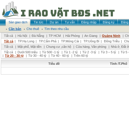
Sàn giao dịch
Tin tức
Dự án
Tư vấn
Đăng nhập
Đăng ký
Đăng 
Cần bán
Cho thuê
Tìm theo nhu cầu
Tất cả
|
Hà Nội
|
Đà Nẵng
|
TP HCM
|
Hải Phòng
|
An Giang
|
Quảng Ninh
|
Ch
Tất cả
|
TP.Hạ Long
|
TP.Cẩm Phả
|
TP.Móng Cái
|
TP.Uông Bí
|
Đông Triều
|
Chọ
Tất cả
|
Mặt phố, Mặt tiền
|
Chung cư ,căn hộ
|
Cửa hàng, Văn phòng
|
Nhà ở, Đất ở
Tất cả
|
Dưới 500 triệu
|
Từ 500 -1 tỷ
|
Từ 1 -2 tỷ
|
Từ 2 -3 tỷ
|
Từ 3 – 5 tỷ
|
Từ 5 –
|
Từ 20 - 30 tỷ
|
Từ 30 - 40 tỷ
|
Từ 40 - 60 tỷ
|
Trên 60 tỷ
Tiêu đề
Tỉnh /T.Phố