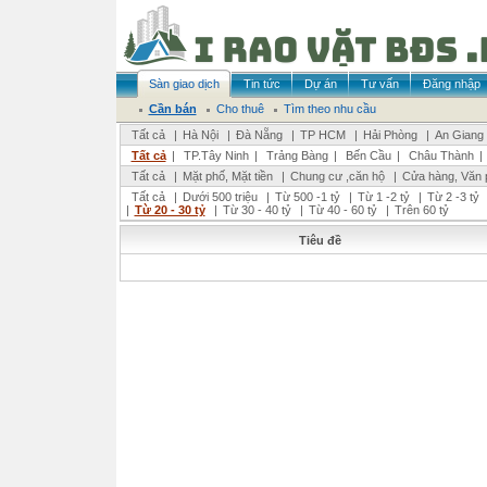
Sàn giao dịch
Tin tức
Dự án
Tư vấn
Đăng nhập
Cần bán
Cho thuê
Tìm theo nhu cầu
Tất cả
|
Hà Nội
|
Đà Nẵng
|
TP HCM
|
Hải Phòng
|
An Giang
Tất cả
|
TP.Tây Ninh
|
Trảng Bàng
|
Bến Cầu
|
Châu Thành
|
Tất cả
|
Mặt phố, Mặt tiền
|
Chung cư ,căn hộ
|
Cửa hàng, Văn 
Tất cả
|
Dưới 500 triệu
|
Từ 500 -1 tỷ
|
Từ 1 -2 tỷ
|
Từ 2 -3 tỷ
|
Từ 20 - 30 tỷ
|
Từ 30 - 40 tỷ
|
Từ 40 - 60 tỷ
|
Trên 60 tỷ
Tiêu đề