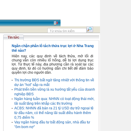
Tin tức
Ngăn chặn phân lô tách thửa trục lợi ở Nha Trang
thế nào?
Hiện nay, các quy định về tách thửa, mở lối đi
chung vẫn còn nhiều lổ hổng, dễ bị lợi dụng trục
lợi. Từ thực tế này, địa phương cần rà soát lại các
quy định, từ đó có hướng dẫn chi tiết để đảm bảo
quyền lợi cho người dân.
Thị trường BĐS bất ngờ tăng nhiệt với thông tin về
dự án “hot” sắp ra mắt
Phát triển bền vững là xu hướng tất yếu của doanh
nghiệp BĐS
Ngân hàng tuần qua: NHNN có loạt động thái mới,
lãi suất tăng trên khắp các thị trường
ACBS: NHNN đã bán ra 21 tỷ USD dự trữ ngoại tệ
từ đầu năm, có thể nâng lãi suất điều hành thêm
0,75 điểm %
Vay ngân hàng đầu tư bất động sản, nhà đầu tư
"ôm bom nợ"