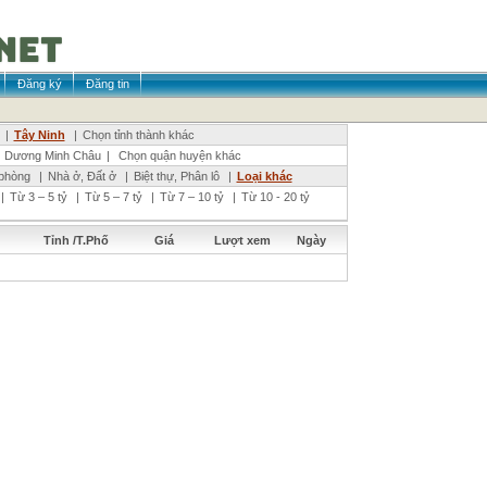
Đăng ký
Đăng tin
|
Tây Ninh
|
Chọn tỉnh thành khác
Dương Minh Châu
|
Chọn quận huyện khác
phòng
|
Nhà ở, Đất ở
|
Biệt thự, Phân lô
|
Loại khác
|
Từ 3 – 5 tỷ
|
Từ 5 – 7 tỷ
|
Từ 7 – 10 tỷ
|
Từ 10 - 20 tỷ
Tỉnh /T.Phố
Giá
Lượt xem
Ngày