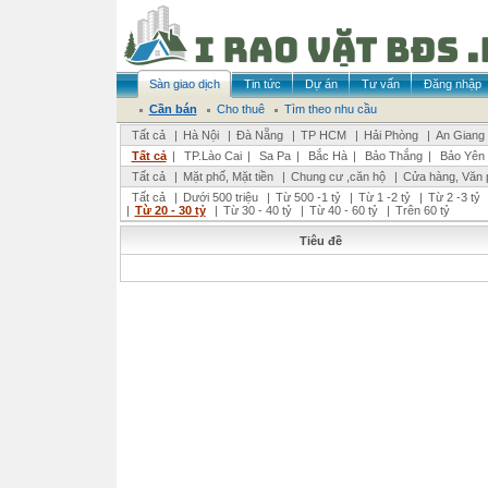
Sàn giao dịch
Tin tức
Dự án
Tư vấn
Đăng nhập
Cần bán
Cho thuê
Tìm theo nhu cầu
Tất cả
|
Hà Nội
|
Đà Nẵng
|
TP HCM
|
Hải Phòng
|
An Giang
Tất cả
|
TP.Lào Cai
|
Sa Pa
|
Bắc Hà
|
Bảo Thắng
|
Bảo Yên
Tất cả
|
Mặt phố, Mặt tiền
|
Chung cư ,căn hộ
|
Cửa hàng, Văn 
Tất cả
|
Dưới 500 triệu
|
Từ 500 -1 tỷ
|
Từ 1 -2 tỷ
|
Từ 2 -3 tỷ
|
Từ 20 - 30 tỷ
|
Từ 30 - 40 tỷ
|
Từ 40 - 60 tỷ
|
Trên 60 tỷ
Tiêu đề