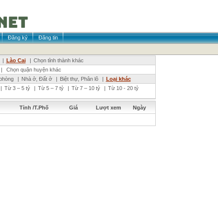
Đăng ký
Đăng tin
|
Lào Cai
|
Chọn tỉnh thành khác
|
Chọn quận huyện khác
phòng
|
Nhà ở, Đất ở
|
Biệt thự, Phân lô
|
Loại khác
|
Từ 3 – 5 tỷ
|
Từ 5 – 7 tỷ
|
Từ 7 – 10 tỷ
|
Từ 10 - 20 tỷ
Tỉnh /T.Phố
Giá
Lượt xem
Ngày