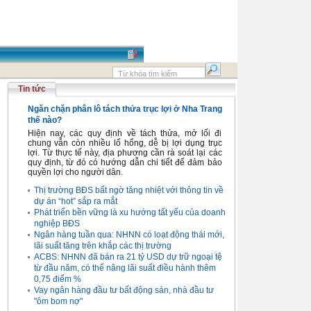
Tin tức
Ngăn chặn phân lô tách thửa trục lợi ở Nha Trang
thế nào?
Hiện nay, các quy định về tách thửa, mở lối đi
chung vẫn còn nhiều lổ hổng, dễ bị lợi dụng trục
lợi. Từ thực tế này, địa phương cần rà soát lại các
quy định, từ đó có hướng dẫn chi tiết để đảm bảo
quyền lợi cho người dân.
Thị trường BĐS bất ngờ tăng nhiệt với thông tin về
dự án “hot” sắp ra mắt
Phát triển bền vững là xu hướng tất yếu của doanh
nghiệp BĐS
Ngân hàng tuần qua: NHNN có loạt động thái mới,
lãi suất tăng trên khắp các thị trường
ACBS: NHNN đã bán ra 21 tỷ USD dự trữ ngoại tệ
từ đầu năm, có thể nâng lãi suất điều hành thêm
0,75 điểm %
Vay ngân hàng đầu tư bất động sản, nhà đầu tư
"ôm bom nợ"