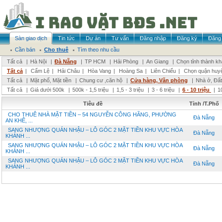
Sàn giao dịch
Tin tức
Dự án
Tư vấn
Đăng nhập
Đăng ký
Đăng 
Cần bán
Cho thuê
Tìm theo nhu cầu
Tất cả
|
Hà Nội
|
Đà Nẵng
|
TP HCM
|
Hải Phòng
|
An Giang
|
Chọn tỉnh thành k
Tất cả
|
Cẩm Lệ
|
Hải Châu
|
Hòa Vang
|
Hoàng Sa
|
Liên Chiểu
|
Chọn quận huy
Tất cả
|
Mặt phố, Mặt tiền
|
Chung cư ,căn hộ
|
Cửa hàng, Văn phòng
|
Nhà ở, Đất
Tất cả
|
Giá dưới 500k
|
500k - 1,5 triệu
|
1,5 - 3 triệu
|
3 - 6 triệu
|
6 - 10 triệu
|
1
Tiêu đề
Tỉnh /T.Phố
CHO THUÊ NHÀ MẶT TIỀN – 54 NGUYỄN CÔNG HÃNG, PHƯỜNG
Đà Nẵng
AN KHÊ, ...
SANG NHƯỢNG QUÁN NHẬU – LÔ GÓC 2 MẶT TIỀN KHU VỰC HÒA
Đà Nẵng
KHÁNH ...
SANG NHƯỢNG QUÁN NHẬU – LÔ GÓC 2 MẶT TIỀN KHU VỰC HÒA
Đà Nẵng
KHÁNH ...
SANG NHƯỢNG QUÁN NHẬU – LÔ GÓC 2 MẶT TIỀN KHU VỰC HÒA
Đà Nẵng
KHÁNH ...