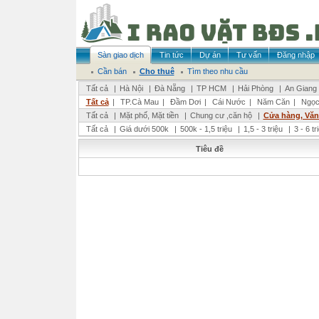
Sàn giao dịch
Tin tức
Dự án
Tư vấn
Đăng nhập
Cần bán
Cho thuê
Tìm theo nhu cầu
Tất cả
|
Hà Nội
|
Đà Nẵng
|
TP HCM
|
Hải Phòng
|
An Giang
Tất cả
|
TP.Cà Mau
|
Đầm Dơi
|
Cái Nước
|
Năm Căn
|
Ngọc
Tất cả
|
Mặt phố, Mặt tiền
|
Chung cư ,căn hộ
|
Cửa hàng, Vă
Tất cả
|
Giá dưới 500k
|
500k - 1,5 triệu
|
1,5 - 3 triệu
|
3 - 6 t
Tiêu đề