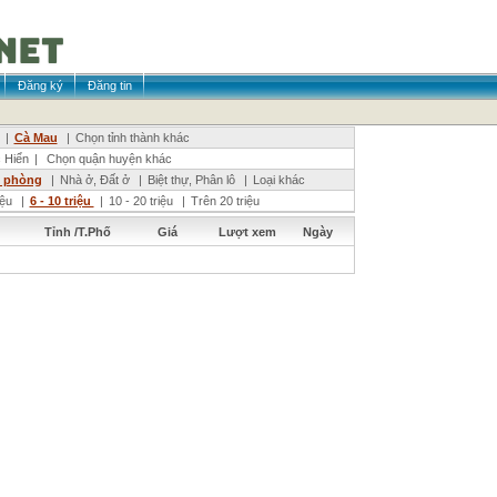
Đăng ký
Đăng tin
|
Cà Mau
|
Chọn tỉnh thành khác
 Hiển
|
Chọn quận huyện khác
n phòng
|
Nhà ở, Đất ở
|
Biệt thự, Phân lô
|
Loại khác
riệu
|
6 - 10 triệu
|
10 - 20 triệu
|
Trên 20 triệu
Tỉnh /T.Phố
Giá
Lượt xem
Ngày