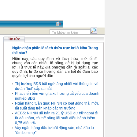
Tin tức
Ngăn chặn phân lô tách thửa trục lợi ở Nha Trang
thế nào?
Hiện nay, các quy định về tách thửa, mở lối đi
chung vẫn còn nhiều lổ hổng, dễ bị lợi dụng trục
lợi. Từ thực tế này, địa phương cần rà soát lại các
quy định, từ đó có hướng dẫn chi tiết để đảm bảo
quyền lợi cho người dân.
Thị trường BĐS bất ngờ tăng nhiệt với thông tin về
dự án “hot” sắp ra mắt
Phát triển bền vững là xu hướng tất yếu của doanh
nghiệp BĐS
Ngân hàng tuần qua: NHNN có loạt động thái mới,
lãi suất tăng trên khắp các thị trường
ACBS: NHNN đã bán ra 21 tỷ USD dự trữ ngoại tệ
từ đầu năm, có thể nâng lãi suất điều hành thêm
0,75 điểm %
Vay ngân hàng đầu tư bất động sản, nhà đầu tư
"ôm bom nợ"