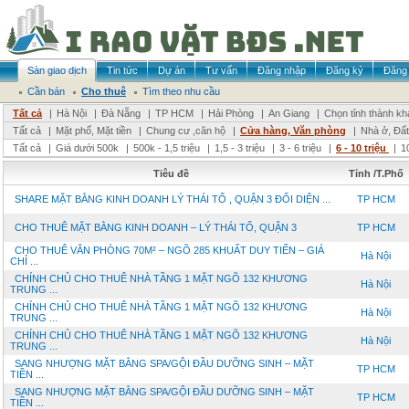
Sàn giao dịch
Tin tức
Dự án
Tư vấn
Đăng nhập
Đăng ký
Đăng 
Cần bán
Cho thuê
Tìm theo nhu cầu
Tất cả
|
Hà Nội
|
Đà Nẵng
|
TP HCM
|
Hải Phòng
|
An Giang
|
Chọn tỉnh thành kh
Tất cả
|
Mặt phố, Mặt tiền
|
Chung cư ,căn hộ
|
Cửa hàng, Văn phòng
|
Nhà ở, Đất
Tất cả
|
Giá dưới 500k
|
500k - 1,5 triệu
|
1,5 - 3 triệu
|
3 - 6 triệu
|
6 - 10 triệu
|
1
Tiêu đề
Tỉnh /T.Phố
SHARE MẶT BẰNG KINH DOANH LÝ THÁI TỔ , QUẬN 3 ĐỐI DIỆN ...
TP HCM
CHO THUÊ MẶT BẰNG KINH DOANH – LÝ THÁI TỔ, QUẬN 3
TP HCM
CHO THUÊ VĂN PHÒNG 70M² – NGÕ 285 KHUẤT DUY TIẾN – GIÁ
Hà Nội
CHỈ ...
CHÍNH CHỦ CHO THUÊ NHÀ TẦNG 1 MẶT NGÕ 132 KHƯƠNG
Hà Nội
TRUNG ...
CHÍNH CHỦ CHO THUÊ NHÀ TẦNG 1 MẶT NGÕ 132 KHƯƠNG
Hà Nội
TRUNG ...
CHÍNH CHỦ CHO THUÊ NHÀ TẦNG 1 MẶT NGÕ 132 KHƯƠNG
Hà Nội
TRUNG ...
SANG NHƯỢNG MẶT BẰNG SPA/GỘI ĐẦU DƯỠNG SINH – MẶT
TP HCM
TIỀN ...
SANG NHƯỢNG MẶT BẰNG SPA/GỘI ĐẦU DƯỠNG SINH – MẶT
TP HCM
TIỀN ...