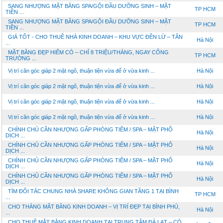
SANG NHƯỢNG MẶT BẰNG SPA/GỘI ĐẦU DƯỠNG SINH – MẶT
TP HCM
TIỀN ...
SANG NHƯỢNG MẶT BẰNG SPA/GỘI ĐẦU DƯỠNG SINH – MẶT
TP HCM
TIỀN ...
GIÁ TỐT - CHO THUÊ NHÀ KINH DOANH – KHU VỰC ĐỀN LỪ – TÂN
Hà Nội
...
MẶT BẰNG ĐẸP HIẾM CÓ – CHỈ 8 TRIỆU/THÁNG, NGAY CỔNG
TP HCM
TRƯỜNG ...
Vị trí căn góc giáp 2 mặt ngõ, thuận tiện vừa để ở vừa kinh ...
Hà Nội
Vị trí căn góc giáp 2 mặt ngõ, thuận tiện vừa để ở vừa kinh ...
Hà Nội
Vị trí căn góc giáp 2 mặt ngõ, thuận tiện vừa để ở vừa kinh ...
Hà Nội
Vị trí căn góc giáp 2 mặt ngõ, thuận tiện vừa để ở vừa kinh ...
Hà Nội
CHÍNH CHỦ CẦN NHƯỢNG GẤP PHÒNG TIÊM / SPA – MẶT PHỐ
Hà Nội
DỊCH ...
CHÍNH CHỦ CẦN NHƯỢNG GẤP PHÒNG TIÊM / SPA – MẶT PHỐ
Hà Nội
DỊCH ...
CHÍNH CHỦ CẦN NHƯỢNG GẤP PHÒNG TIÊM / SPA – MẶT PHỐ
Hà Nội
DỊCH ...
CHÍNH CHỦ CẦN NHƯỢNG GẤP PHÒNG TIÊM / SPA – MẶT PHỐ
Hà Nội
DỊCH ...
TÌM ĐỐI TÁC CHUNG NHÀ SHARE KHÔNG GIAN TẦNG 1 TẠI BÌNH
TP HCM
...
CHO THÀNG MẶT BẰNG KINH DOANH – VỊ TRÍ ĐẸP TẠI BÌNH PHÚ,
Hà Nội
...
CHO THUÊ MẶT BẰNG KINH DOANH TẠI TRUNG TÂM ĐÀ LẠT – CÓ