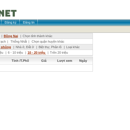
Đăng ký
Đăng tin
|
Đồng Nai
|
Chọn tỉnh thành khác
ạch
|
Thống Nhất
|
Chọn quận huyện khác
n phòng
|
Nhà ở, Đất ở
|
Biệt thự, Phân lô
|
Loại khác
riệu
|
6 - 10 triệu
|
10 - 20 triệu
|
Trên 20 triệu
Tỉnh /T.Phố
Giá
Lượt xem
Ngày