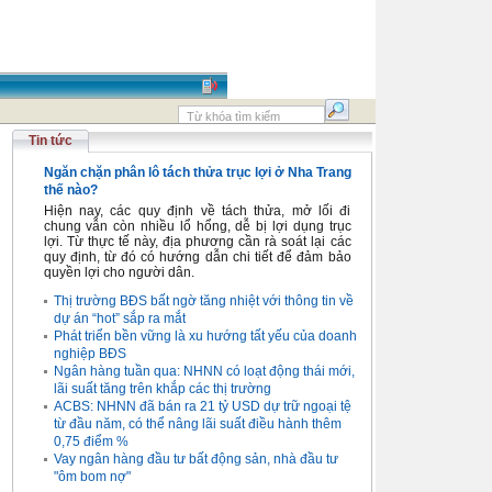
Tin tức
Ngăn chặn phân lô tách thửa trục lợi ở Nha Trang
thế nào?
Hiện nay, các quy định về tách thửa, mở lối đi
chung vẫn còn nhiều lổ hổng, dễ bị lợi dụng trục
lợi. Từ thực tế này, địa phương cần rà soát lại các
quy định, từ đó có hướng dẫn chi tiết để đảm bảo
quyền lợi cho người dân.
Thị trường BĐS bất ngờ tăng nhiệt với thông tin về
dự án “hot” sắp ra mắt
Phát triển bền vững là xu hướng tất yếu của doanh
nghiệp BĐS
Ngân hàng tuần qua: NHNN có loạt động thái mới,
lãi suất tăng trên khắp các thị trường
ACBS: NHNN đã bán ra 21 tỷ USD dự trữ ngoại tệ
từ đầu năm, có thể nâng lãi suất điều hành thêm
0,75 điểm %
Vay ngân hàng đầu tư bất động sản, nhà đầu tư
"ôm bom nợ"