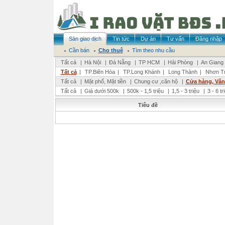
Sàn giao dịch
Tin tức
Dự án
Tư vấn
Đăng nhập
Cần bán
Cho thuê
Tìm theo nhu cầu
Tất cả
|
Hà Nội
|
Đà Nẵng
|
TP HCM
|
Hải Phòng
|
An Giang
Tất cả
|
TP.Biên Hòa
|
TP.Long Khánh
|
Long Thành
|
Nhơn Tr
Tất cả
|
Mặt phố, Mặt tiền
|
Chung cư ,căn hộ
|
Cửa hàng, Vă
Tất cả
|
Giá dưới 500k
|
500k - 1,5 triệu
|
1,5 - 3 triệu
|
3 - 6 t
Tiêu đề