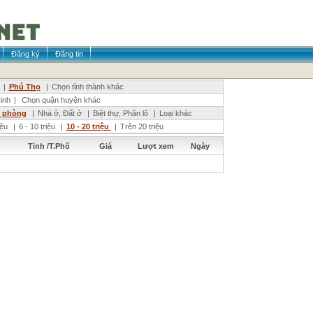
Đăng ký
Đăng tin
|
Phú Thọ
|
Chọn tỉnh thành khác
inh
|
Chọn quận huyện khác
n phòng
|
Nhà ở, Đất ở
|
Biệt thự, Phân lô
|
Loại khác
riệu
|
6 - 10 triệu
|
10 - 20 triệu
|
Trên 20 triệu
Tỉnh /T.Phố
Giá
Lượt xem
Ngày