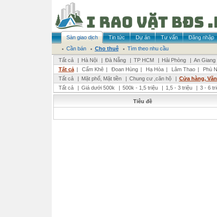
Sàn giao dịch
Tin tức
Dự án
Tư vấn
Đăng nhập
Cần bán
Cho thuê
Tìm theo nhu cầu
Tất cả
|
Hà Nội
|
Đà Nẵng
|
TP HCM
|
Hải Phòng
|
An Giang
Tất cả
|
Cẩm Khê
|
Đoan Hùng
|
Hạ Hòa
|
Lâm Thao
|
Phù N
Tất cả
|
Mặt phố, Mặt tiền
|
Chung cư ,căn hộ
|
Cửa hàng, Vă
Tất cả
|
Giá dưới 500k
|
500k - 1,5 triệu
|
1,5 - 3 triệu
|
3 - 6 t
Tiêu đề