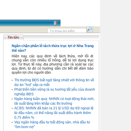
Tin tức
Ngăn chặn phân lô tách thửa trục lợi ở Nha Trang
thế nào?
Hiện nay, các quy định về tách thửa, mở lối đi
chung vẫn còn nhiều lổ hổng, dễ bị lợi dụng trục
lợi. Từ thực tế này, địa phương cần rà soát lại các
quy định, từ đó có hướng dẫn chi tiết để đảm bảo
quyền lợi cho người dân.
Thị trường BĐS bất ngờ tăng nhiệt với thông tin về
dự án “hot” sắp ra mắt
Phát triển bền vững là xu hướng tất yếu của doanh
nghiệp BĐS
Ngân hàng tuần qua: NHNN có loạt động thái mới,
lãi suất tăng trên khắp các thị trường
ACBS: NHNN đã bán ra 21 tỷ USD dự trữ ngoại tệ
từ đầu năm, có thể nâng lãi suất điều hành thêm
0,75 điểm %
Vay ngân hàng đầu tư bất động sản, nhà đầu tư
"ôm bom nợ"