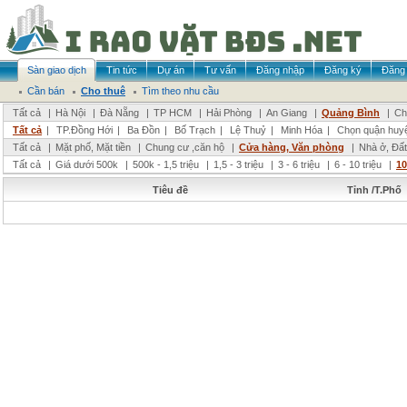
Sàn giao dịch
Tin tức
Dự án
Tư vấn
Đăng nhập
Đăng ký
Đăng 
Cần bán
Cho thuê
Tìm theo nhu cầu
Tất cả
|
Hà Nội
|
Đà Nẵng
|
TP HCM
|
Hải Phòng
|
An Giang
|
Quảng Bình
|
Ch
Tất cả
|
TP.Đồng Hới
|
Ba Đồn
|
Bố Trạch
|
Lệ Thuỷ
|
Minh Hóa
|
Chọn quận huy
Tất cả
|
Mặt phố, Mặt tiền
|
Chung cư ,căn hộ
|
Cửa hàng, Văn phòng
|
Nhà ở, Đất
Tất cả
|
Giá dưới 500k
|
500k - 1,5 triệu
|
1,5 - 3 triệu
|
3 - 6 triệu
|
6 - 10 triệu
|
10
Tiêu đề
Tỉnh /T.Phố