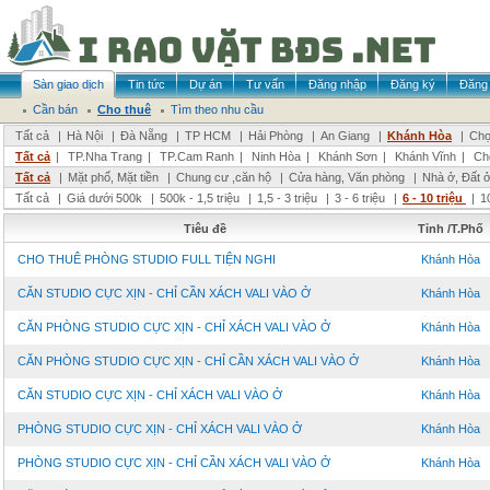
Sàn giao dịch
Tin tức
Dự án
Tư vấn
Đăng nhập
Đăng ký
Đăng 
Cần bán
Cho thuê
Tìm theo nhu cầu
Tất cả
|
Hà Nội
|
Đà Nẵng
|
TP HCM
|
Hải Phòng
|
An Giang
|
Khánh Hòa
|
Chọ
Tất cả
|
TP.Nha Trang
|
TP.Cam Ranh
|
Ninh Hòa
|
Khánh Sơn
|
Khánh Vĩnh
|
Ch
Tất cả
|
Mặt phố, Mặt tiền
|
Chung cư ,căn hộ
|
Cửa hàng, Văn phòng
|
Nhà ở, Đất 
Tất cả
|
Giá dưới 500k
|
500k - 1,5 triệu
|
1,5 - 3 triệu
|
3 - 6 triệu
|
6 - 10 triệu
|
1
Tiêu đề
Tỉnh /T.Phố
CHO THUÊ PHÒNG STUDIO FULL TIỆN NGHI
Khánh Hòa
CĂN STUDIO CỰC XỊN - CHỈ CẦN XÁCH VALI VÀO Ở
Khánh Hòa
CĂN PHÒNG STUDIO CỰC XỊN - CHỈ XÁCH VALI VÀO Ở
Khánh Hòa
CĂN PHÒNG STUDIO CỰC XỊN - CHỈ CẦN XÁCH VALI VÀO Ở
Khánh Hòa
CĂN STUDIO CỰC XỊN - CHỈ XÁCH VALI VÀO Ở
Khánh Hòa
PHÒNG STUDIO CỰC XỊN - CHỈ XÁCH VALI VÀO Ở
Khánh Hòa
PHÒNG STUDIO CỰC XỊN - CHỈ CẦN XÁCH VALI VÀO Ở
Khánh Hòa