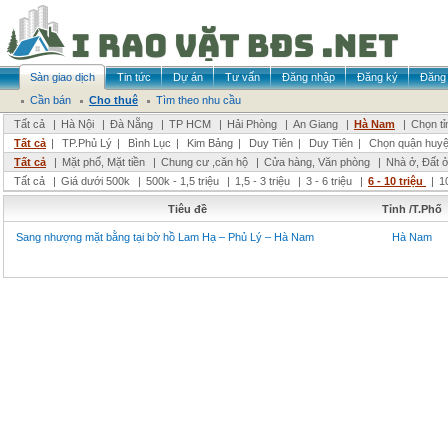
Sàn giao dịch
Tin tức
Dự án
Tư vấn
Đăng nhập
Đăng ký
Đăng 
Cần bán
Cho thuê
Tìm theo nhu cầu
Tất cả
|
Hà Nội
|
Đà Nẵng
|
TP HCM
|
Hải Phòng
|
An Giang
|
Hà Nam
|
Chọn tỉ
Tất cả
|
TP.Phủ Lý
|
Bình Lục
|
Kim Bảng
|
Duy Tiên
|
Duy Tiên
|
Chọn quận huy
Tất cả
|
Mặt phố, Mặt tiền
|
Chung cư ,căn hộ
|
Cửa hàng, Văn phòng
|
Nhà ở, Đất 
Tất cả
|
Giá dưới 500k
|
500k - 1,5 triệu
|
1,5 - 3 triệu
|
3 - 6 triệu
|
6 - 10 triệu
|
1
Tiêu đề
Tỉnh /T.Phố
Sang nhượng mặt bằng tại bờ hồ Lam Hạ – Phủ Lý – Hà Nam
Hà Nam