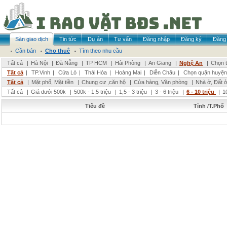
Sàn giao dịch
Tin tức
Dự án
Tư vấn
Đăng nhập
Đăng ký
Đăng 
Cần bán
Cho thuê
Tìm theo nhu cầu
Tất cả
|
Hà Nội
|
Đà Nẵng
|
TP HCM
|
Hải Phòng
|
An Giang
|
Nghệ An
|
Chọn t
Tất cả
|
TP.Vinh
|
Cửa Lò
|
Thái Hòa
|
Hoàng Mai
|
Diễn Châu
|
Chọn quận huyện
Tất cả
|
Mặt phố, Mặt tiền
|
Chung cư ,căn hộ
|
Cửa hàng, Văn phòng
|
Nhà ở, Đất 
Tất cả
|
Giá dưới 500k
|
500k - 1,5 triệu
|
1,5 - 3 triệu
|
3 - 6 triệu
|
6 - 10 triệu
|
1
Tiêu đề
Tỉnh /T.Phố