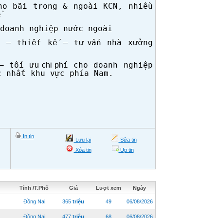
ho b
ãi trong & ngoài KCN, nhi
ều
ề
doanh nghi
ệp n
ớc ngo
ài
ư
ữa
– thi
ết kế
– t
ấn nh
à x
ởng
ư v
ư
– t
ối
í cho doanh nghi
ệp
ưu chi ph
c nhất khu vực ph
ía Nam.
In tin
Lưu lại
Sửa tin
Xóa tin
Up tin
Tỉnh /T.Phố
Giá
Lượt xem
Ngày
Đồng Nai
365
triệu
49
06/08/2026
Đồng Nai
477
triệu
68
06/08/2026