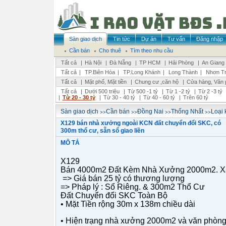
Sàn giao dịch
Tin tức
Dự án
Tư vấn
Đăng nhập
Cần bán
Cho thuê
Tìm theo nhu cầu
Tất cả
|
Hà Nội
|
Đà Nẵng
|
TP HCM
|
Hải Phòng
|
An Giang
Tất cả
|
TP.Biên Hòa
|
TP.Long Khánh
|
Long Thành
|
Nhơn Tr
Tất cả
|
Mặt phố, Mặt tiền
|
Chung cư ,căn hộ
|
Cửa hàng, Văn 
Tất cả
|
Dưới 500 triệu
|
Từ 500 -1 tỷ
|
Từ 1 -2 tỷ
|
Từ 2 -3 tỷ
|
Từ 20 - 30 tỷ
|
Từ 30 - 40 tỷ
|
Từ 40 - 60 tỷ
|
Trên 60 tỷ
>>
>>
>>
>>
Sàn giao dịch
Cần bán
Đồng Nai
Thống Nhất
Loại 
X129 bán nhà xưởng ngoài KCN đất chuyển đổi SKC, có
300m thổ cư, sẵn sổ giao liền
MÔ TẢ
X129
Bán 4000m2 Đất Kèm Nhà Xưởng 2000m2. Xã 
=> Giá bán 25 tỷ có thương lượng
=> Pháp lý : Sổ Riêng. & 300m2 Thổ Cư
Đất Chuyển đổi SKC Toàn Bộ
• Mặt Tiền rộng 30m x 138m chiều dài
• Hiện trạng nhà xưởng 2000m2 và văn phòng