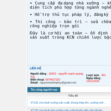
• Cung c
ấp
ạng nh
à x
ởng
– k
đa d
ư
diện t
ích phù h
ợp từng ng
ành ngh
• H
ỗ trợ thủ tục ph
áp lý,
ý 
đăng k
• Thi c
ông
– b
ảo tr
ì
– s
ửa ch
c
ông nghi
ệp trọn g
ói
ây là c
ội an to
àn
–
ổn
ịnh
Đ
ơ h
đ
sản xuất trong KCN chiến l
ợc bậ
ư
LIÊN HỆ
Người đăng
:
18202 - nguyễn mạnh quang
Lượt xem
:
491
huy
Ngày đăng
:
Điện thoại
:
0979627252
14/11/2025
Email
:
nguyenmanhqhuy@gmail.com
Tin cùng người rao
Tiêu đề
XT191 cho thuê xưởng sản xuất, khung thép lớn, xưởng mới ...
XT192 cho thuê nhà xưởng sản xuất khuôn viên sân bãi lớn ...