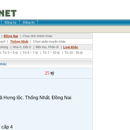
Đăng ký
Đăng tin
|
Đồng Nai
|
Chọn tỉnh thành khác
ạch
|
Thống Nhất
|
Chọn quận huyện khác
phòng
|
Nhà ở, Đất ở
|
Biệt thự, Phân lô
|
Loại khác
|
Từ 3 – 5 tỷ
|
Từ 5 – 7 tỷ
|
Từ 7 – 10 tỷ
|
Từ 10 - 20 tỷ
khác
25
tỷ
Hưng lộc. Thống Nhất. Đồng Nai
 cấp 4