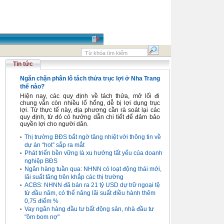
Tin tức
Ngăn chặn phân lô tách thửa trục lợi ở Nha Trang
thế nào?
Hiện nay, các quy định về tách thửa, mở lối đi
chung vẫn còn nhiều lổ hổng, dễ bị lợi dụng trục
lợi. Từ thực tế này, địa phương cần rà soát lại các
quy định, từ đó có hướng dẫn chi tiết để đảm bảo
quyền lợi cho người dân.
Thị trường BĐS bất ngờ tăng nhiệt với thông tin về
dự án “hot” sắp ra mắt
Phát triển bền vững là xu hướng tất yếu của doanh
nghiệp BĐS
Ngân hàng tuần qua: NHNN có loạt động thái mới,
lãi suất tăng trên khắp các thị trường
ACBS: NHNN đã bán ra 21 tỷ USD dự trữ ngoại tệ
từ đầu năm, có thể nâng lãi suất điều hành thêm
0,75 điểm %
Vay ngân hàng đầu tư bất động sản, nhà đầu tư
"ôm bom nợ"