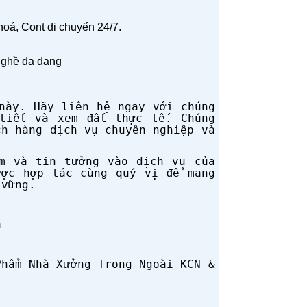
oá, Cont di chuyển 24/7.
nghề đa dạng
n
ày. Hãy liên h
ệ ngay với ch
úng
ti
ết v
à xem
ất thực tế. Ch
úng
đ
ch hàng d
ịch vụ chuy
ên nghi
ệp v
à
m và tin t
ởng v
ào d
ịch vụ của
ư
ợc hợp t
ác cùng quý v
ị
ể mang
ư
đ
 vững.
a
Phẩm Nh
à X
ởng Trong Ngo
ài KCN &
ư