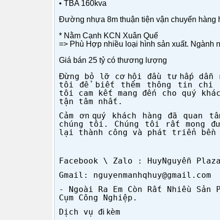
• TBA 160kva
Đường nhựa 8m thuận tiện vận chuyển hàng h
* Nằm Cạnh KCN Xuân Quế
=> Phù Hợp nhiều loại hình sản xuất. Ngành 
Giá bán 25 tỷ có thương lượng
ừng bỏ lỡ c
ội
ầu t
ấp dẫn 
Đ
ơ h
đ
ư h
tôi
ể biết th
êm thông tin chi 
đ
tôi cam k
ết mang
ến cho qu
ý khá
đ
t
ận t
âm nh
ất.
Cảm
ý khách hàng
ã quan tâ
ơn qu
đ
ch
úng tôi. Chúng tôi r
ất mong
đ
lại th
ành công và phát tri
ển bền
Facebook \ Zalo : HuyNguyễn Plaz
Gmail: nguyenmanhqhuy@gmail.com
- Ngo
ài Ra Em Còn R
ất Nhiều Sản 
C
ụm C
ông Nghi
ệp.
Dịch vụ
èm
đi k