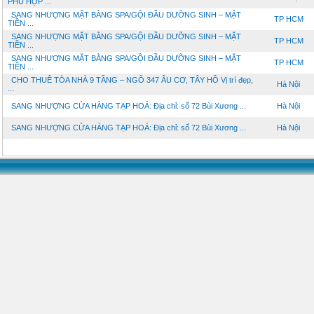
PHÙ HỢP ...
SANG NHƯỢNG MẶT BẰNG SPA/GỘI ĐẦU DƯỠNG SINH – MẶT
TP HCM
TIỀN ...
SANG NHƯỢNG MẶT BẰNG SPA/GỘI ĐẦU DƯỠNG SINH – MẶT
TP HCM
TIỀN ...
SANG NHƯỢNG MẶT BẰNG SPA/GỘI ĐẦU DƯỠNG SINH – MẶT
TP HCM
TIỀN ...
CHO THUÊ TÒA NHÀ 9 TẦNG – NGÕ 347 ÂU CƠ, TÂY HỒ Vị trí đẹp,
Hà Nội
...
SANG NHƯỢNG CỬA HÀNG TẠP HOÁ: Địa chỉ: số 72 Bùi Xương ...
Hà Nội
SANG NHƯỢNG CỬA HÀNG TẠP HOÁ: Địa chỉ: số 72 Bùi Xương ...
Hà Nội