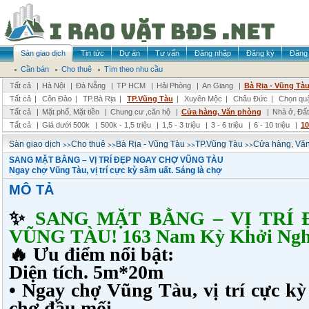
Sàn giao dịch
Tin tức
Dự án
Tư vấn
Đăng nhập
Đăng ký
Đăng 
Cần bán
Cho thuê
Tìm theo nhu cầu
Tất cả
|
Hà Nội
|
Đà Nẵng
|
TP HCM
|
Hải Phòng
|
An Giang
|
Bà Rịa - Vũng Tà
Tất cả
|
Côn Đảo
|
TP.Bà Rịa
|
TP.Vũng Tàu
|
Xuyên Mộc
|
Châu Đức
|
Chọn qu
Tất cả
|
Mặt phố, Mặt tiền
|
Chung cư ,căn hộ
|
Cửa hàng, Văn phòng
|
Nhà ở, Đất
Tất cả
|
Giá dưới 500k
|
500k - 1,5 triệu
|
1,5 - 3 triệu
|
3 - 6 triệu
|
6 - 10 triệu
|
10
>>
>>
>>
>>
Sàn giao dịch
Cho thuê
Bà Rịa - Vũng Tàu
TP.Vũng Tàu
Cửa hàng, Vă
SANG MẶT BẰNG – VỊ TRÍ ĐẸP NGAY CHỢ VŨNG TÀU
Ngay chợ Vũng Tàu, vị trí cực kỳ sầm uất. Sáng là chợ
MÔ TẢ
✨
SANG MẶT BẰNG – VỊ TRÍ 
VŨNG TÀU! 163 Nam Kỳ Khởi Ngh
🔥 Ưu điểm nổi bật:
Diện tích. 5m*20m
• Ngay chợ Vũng Tàu, vị trí cực kỳ
chợ đầu mối