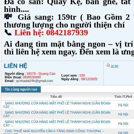
Đã có sẵn: Quầy Kệ, bàn ghế, tất
hình....
💸 Giá sang: 159tr ( Bao Gồm 2 
thương lượng cho người thiện chí
📞
Liên hệ: 0842187939
Ai đang tìm mặt bằng ngon – vị tr
thì liên hệ xem ngay. Đến xem là ưng
LIÊN HỆ
In tin
Người đăng
:
18179 - Quang Cao
Lượt xem
:
530
Điện thoại
:
0838535990
Ngày đăng
:
08/12/2025
Email
:
qcnhadat24h@gmail.com
Tin cùng người rao
Tiêu đề
Tỉnh /T.Phố
SANG NHƯỢNG CỬA HÀNG MẶT PHỐ LÊ THANH NGHỊ (GẦN ĐOẠN
Hà Nội
CẮT ...
SANG NHƯỢNG CỬA HÀNG MẶT PHỐ LÊ THANH NGHỊ (GẦN ĐOẠN
Hà Nội
CẮT ...
SANG NHƯỢNG CỬA HÀNG MẶT PHỐ LÊ THANH NGHỊ (GẦN ĐOẠN
Hà Nội
CẮT ...
CHO THUÊ NHÀ NGUYÊN CĂN 6 TẦNG ĐỊNH CÔNG THƯỢNG –
Hà Nội