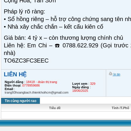
Cộng Hòa, Tân Sơn
Pháp lý rõ ràng:
• Sổ hồng riêng – hỗ trợ công chứng sang tên n
• Nhà xây chắc chắn – kết cấu kiên cố
Giá bán: 4 tỷ x – còn thương lượng chính chủ
Liên hệ: Em Chi – ☎️ 0788.622.929 (Gọi trước
nhà)
TO6ZC3FC3EEC
LIÊN HỆ
In tin
Người đăng
:
18418 - đoàn thị trang
Lượt xem
:
329
Điện thoại
:
0778959686
Ngày đăng
:
Email
:
18/06/2025
trang93hoangbach.thienkhoihcm@gmail.com
Tin cùng người rao
Tiêu đề
Tỉnh /T.Phố