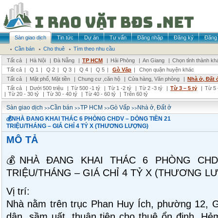
Sàn giao dịch
Tin tức
Dự án
Tư vấn
Đăng nhập
Đăng ký
Đăng 
Cần bán
Cho thuê
Tìm theo nhu cầu
Tất cả
|
Hà Nội
|
Đà Nẵng
|
TP HCM
|
Hải Phòng
|
An Giang
|
Chọn tỉnh thành kh
Tất cả
|
Q 1
|
Q 2
|
Q 3
|
Q 4
|
Q 5
|
Gò Vấp
|
Chọn quận huyện khác
Tất cả
|
Mặt phố, Mặt tiền
|
Chung cư ,căn hộ
|
Cửa hàng, Văn phòng
|
Nhà ở, Đất 
Tất cả
|
Dưới 500 triệu
|
Từ 500 -1 tỷ
|
Từ 1 -2 tỷ
|
Từ 2 -3 tỷ
|
Từ 3 – 5 tỷ
|
Từ 5 
|
Từ 20 - 30 tỷ
|
Từ 30 - 40 tỷ
|
Từ 40 - 60 tỷ
|
Trên 60 tỷ
>>
>>
>>
>>
Sàn giao dịch
Cần bán
TP HCM
Gò Vấp
Nhà ở, Đất ở
💰NHÀ ĐANG KHAI THÁC 6 PHÒNG CHDV – DÒNG TIỀN 21
TRIỆU/THÁNG – GIÁ CHỈ 4 TỶ X (THƯƠNG LƯỢNG)
MÔ TẢ
💰NHÀ ĐANG KHAI THÁC 6 PHÒNG CHD
TRIỆU/THÁNG – GIÁ CHỈ 4 TỶ X (THƯƠNG L
Vị trí:
Nhà nằm trên trục Phan Huy Ích, phường 12, 
dân, sầm uất, thuận tiện cho thuê ổn định. Hẻm