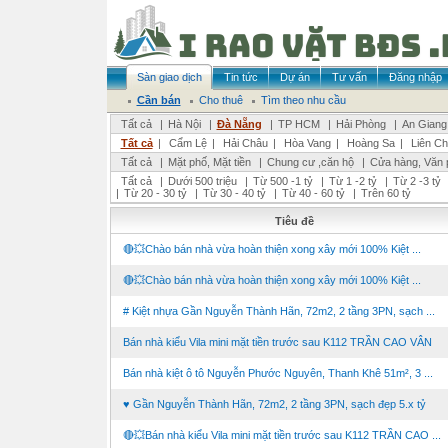
Sàn giao dịch
Tin tức
Dự án
Tư vấn
Đăng nhập
Cần bán
Cho thuê
Tìm theo nhu cầu
Tất cả
|
Hà Nội
|
Đà Nẵng
|
TP HCM
|
Hải Phòng
|
An Giang
Tất cả
|
Cẩm Lệ
|
Hải Châu
|
Hòa Vang
|
Hoàng Sa
|
Liên Ch
Tất cả
|
Mặt phố, Mặt tiền
|
Chung cư ,căn hộ
|
Cửa hàng, Văn 
Tất cả
|
Dưới 500 triệu
|
Từ 500 -1 tỷ
|
Từ 1 -2 tỷ
|
Từ 2 -3 tỷ
|
Từ 20 - 30 tỷ
|
Từ 30 - 40 tỷ
|
Từ 40 - 60 tỷ
|
Trên 60 tỷ
Tiêu đề
🔴💥Chào bán nhà vừa hoàn thiện xong xây mới 100% Kiệt ...
🔴💥Chào bán nhà vừa hoàn thiện xong xây mới 100% Kiệt ...
# Kiệt nhựa Gần Nguyễn Thành Hãn, 72m2, 2 tầng 3PN, sạch ...
Bán nhà kiểu Vila mini mặt tiền trước sau K112 TRẦN CAO VÂN
Bán nhà kiệt ô tô Nguyễn Phước Nguyên, Thanh Khê 51m², 3 ...
♥ Gần Nguyễn Thành Hãn, 72m2, 2 tầng 3PN, sạch đẹp 5.x tỷ
🔴💥Bán nhà kiểu Vila mini mặt tiền trước sau K112 TRẦN CAO ...