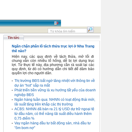
Tin tức
Ngăn chặn phân lô tách thửa trục lợi ở Nha Trang
thế nào?
Hiện nay, các quy định về tách thửa, mở lối đi
chung vẫn còn nhiều lổ hổng, dễ bị lợi dụng trục
lợi. Từ thực tế này, địa phương cần rà soát lại các
quy định, từ đó có hướng dẫn chi tiết để đảm bảo
quyền lợi cho người dân.
Thị trường BĐS bất ngờ tăng nhiệt với thông tin về
dự án “hot” sắp ra mắt
Phát triển bền vững là xu hướng tất yếu của doanh
nghiệp BĐS
Ngân hàng tuần qua: NHNN có loạt động thái mới,
lãi suất tăng trên khắp các thị trường
ACBS: NHNN đã bán ra 21 tỷ USD dự trữ ngoại tệ
từ đầu năm, có thể nâng lãi suất điều hành thêm
0,75 điểm %
Vay ngân hàng đầu tư bất động sản, nhà đầu tư
"ôm bom nợ"