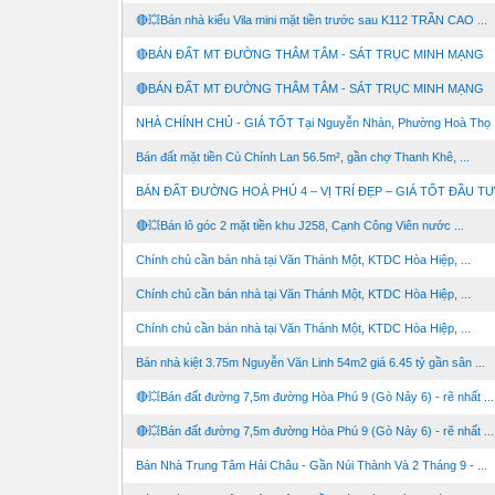
🔴💥Bán nhà kiểu Vila mini mặt tiền trước sau K112 TRẦN CAO ...
🔴BÁN ĐẤT MT ĐƯỜNG THÂM TÂM - SÁT TRỤC MINH MẠNG
🔴BÁN ĐẤT MT ĐƯỜNG THÂM TÂM - SÁT TRỤC MINH MẠNG
NHÀ CHÍNH CHỦ - GIÁ TỐT Tại Nguyễn Nhàn, Phường Hoà Thọ .
Bán đất mặt tiền Cù Chính Lan 56.5m², gần chợ Thanh Khê, ...
BÁN ĐẤT ĐƯỜNG HOÀ PHÚ 4 – VỊ TRÍ ĐẸP – GIÁ TỐT ĐẦU TƯ
🔴💥Bán lô góc 2 mặt tiền khu J258, Cạnh Công Viên nước ...
Chính chủ cần bán nhà tại Văn Thánh Một, KTDC Hòa Hiệp, ...
Chính chủ cần bán nhà tại Văn Thánh Một, KTDC Hòa Hiệp, ...
Chính chủ cần bán nhà tại Văn Thánh Một, KTDC Hòa Hiệp, ...
Bán nhà kiệt 3.75m Nguyễn Văn Linh 54m2 giá 6.45 tỷ gần sân ...
🔴💥Bán đất đường 7,5m đường Hòa Phú 9 (Gò Nảy 6) - rẽ nhất ...
🔴💥Bán đất đường 7,5m đường Hòa Phú 9 (Gò Nảy 6) - rẽ nhất ...
Bán Nhà Trung Tâm Hải Châu - Gần Núi Thành Và 2 Tháng 9 - ...