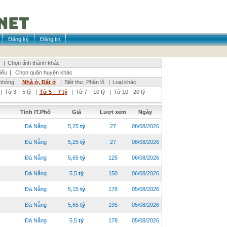
Đăng ký
Đăng tin
|
Chọn tỉnh thành khác
iểu
|
Chọn quận huyện khác
phòng
|
Nhà ở, Đất ở
|
Biệt thự, Phân lô
|
Loại khác
|
Từ 3 – 5 tỷ
|
Từ 5 – 7 tỷ
|
Từ 7 – 10 tỷ
|
Từ 10 - 20 tỷ
Tỉnh /T.Phố
Giá
Lượt xem
Ngày
Đà Nẵng
5,25
tỷ
27
08/08/2026
Đà Nẵng
5,25
tỷ
27
08/08/2026
Đà Nẵng
5,65
tỷ
125
06/08/2026
Đà Nẵng
5,5
tỷ
150
06/08/2026
Đà Nẵng
5,15
tỷ
178
05/08/2026
Đà Nẵng
5,65
tỷ
195
05/08/2026
Đà Nẵng
5,5
tỷ
178
05/08/2026