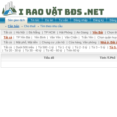
Sàn giao dịch
Tin tức
Dự án
Tư vấn
Đăng nhập
Đăng ký
Đăng 
Cần bán
Cho thuê
Tìm theo nhu cầu
Tất cả
|
Hà Nội
|
Đà Nẵng
|
TP HCM
|
Hải Phòng
|
An Giang
|
Yên Bái
|
Chọn tỉ
Tất cả
|
TP.Yên Bái
|
Yên Bình
|
Văn Yên
|
Văn Chấn
|
Trấn Yên
|
Chọn quận huy
Tất cả
|
Mặt phố, Mặt tiền
|
Chung cư ,căn hộ
|
Cửa hàng, Văn phòng
|
Nhà ở, Đất 
Tất cả
|
Dưới 500 triệu
|
Từ 500 -1 tỷ
|
Từ 1 -2 tỷ
|
Từ 2 -3 tỷ
|
Từ 3 – 5 tỷ
|
Từ 5 
|
Từ 20 - 30 tỷ
|
Từ 30 - 40 tỷ
|
Từ 40 - 60 tỷ
|
Trên 60 tỷ
Tiêu đề
Tỉnh /T.Phố