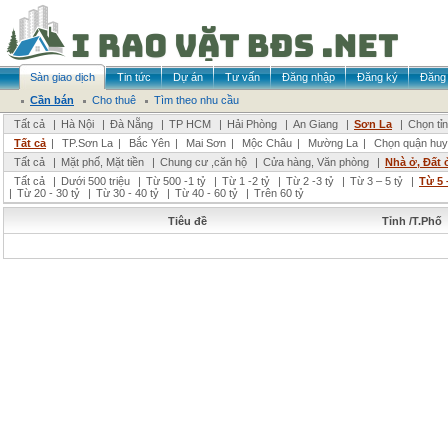
Sàn giao dịch
Tin tức
Dự án
Tư vấn
Đăng nhập
Đăng ký
Đăng 
Cần bán
Cho thuê
Tìm theo nhu cầu
Tất cả
|
Hà Nội
|
Đà Nẵng
|
TP HCM
|
Hải Phòng
|
An Giang
|
Sơn La
|
Chọn tỉ
Tất cả
|
TP.Sơn La
|
Bắc Yên
|
Mai Sơn
|
Mộc Châu
|
Mường La
|
Chọn quận huy
Tất cả
|
Mặt phố, Mặt tiền
|
Chung cư ,căn hộ
|
Cửa hàng, Văn phòng
|
Nhà ở, Đất 
Tất cả
|
Dưới 500 triệu
|
Từ 500 -1 tỷ
|
Từ 1 -2 tỷ
|
Từ 2 -3 tỷ
|
Từ 3 – 5 tỷ
|
Từ 5 
|
Từ 20 - 30 tỷ
|
Từ 30 - 40 tỷ
|
Từ 40 - 60 tỷ
|
Trên 60 tỷ
Tiêu đề
Tỉnh /T.Phố