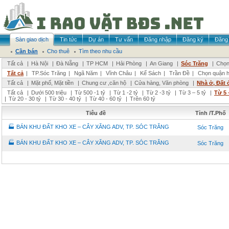
Sàn giao dịch
Tin tức
Dự án
Tư vấn
Đăng nhập
Đăng ký
Đăng 
Cần bán
Cho thuê
Tìm theo nhu cầu
Tất cả
|
Hà Nội
|
Đà Nẵng
|
TP HCM
|
Hải Phòng
|
An Giang
|
Sóc Trăng
|
Chọn
Tất cả
|
TP.Sóc Trăng
|
Ngã Năm
|
Vĩnh Châu
|
Kế Sách
|
Trần Đề
|
Chọn quận 
Tất cả
|
Mặt phố, Mặt tiền
|
Chung cư ,căn hộ
|
Cửa hàng, Văn phòng
|
Nhà ở, Đất 
Tất cả
|
Dưới 500 triệu
|
Từ 500 -1 tỷ
|
Từ 1 -2 tỷ
|
Từ 2 -3 tỷ
|
Từ 3 – 5 tỷ
|
Từ 5 
|
Từ 20 - 30 tỷ
|
Từ 30 - 40 tỷ
|
Từ 40 - 60 tỷ
|
Trên 60 tỷ
Tiêu đề
Tỉnh /T.Phố
🏭 BÁN KHU ĐẤT KHO XE – CÂY XĂNG ADV, TP. SÓC TRĂNG
Sóc Trăng
🏭 BÁN KHU ĐẤT KHO XE – CÂY XĂNG ADV, TP. SÓC TRĂNG
Sóc Trăng