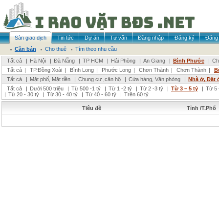
Sàn giao dịch
Tin tức
Dự án
Tư vấn
Đăng nhập
Đăng ký
Đăng 
Cần bán
Cho thuê
Tìm theo nhu cầu
Tất cả
|
Hà Nội
|
Đà Nẵng
|
TP HCM
|
Hải Phòng
|
An Giang
|
Bình Phước
|
Ch
Tất cả
|
TP.Đồng Xoài
|
Bình Long
|
Phước Long
|
Chơn Thành
|
Chơn Thành
|
B
Tất cả
|
Mặt phố, Mặt tiền
|
Chung cư ,căn hộ
|
Cửa hàng, Văn phòng
|
Nhà ở, Đất 
Tất cả
|
Dưới 500 triệu
|
Từ 500 -1 tỷ
|
Từ 1 -2 tỷ
|
Từ 2 -3 tỷ
|
Từ 3 – 5 tỷ
|
Từ 5 
|
Từ 20 - 30 tỷ
|
Từ 30 - 40 tỷ
|
Từ 40 - 60 tỷ
|
Trên 60 tỷ
Tiêu đề
Tỉnh /T.Phố